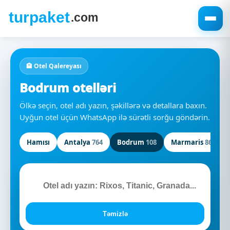
🏨 Otel Qalereyası
Bodrum otelləri
Ölkə seçin, otel adı yazın, şəkillərə və detallara baxın.
Uyğun otel üçün WhatsApp ilə sürətli sorğu göndərin.
Hamısı
Antalya
764
Bodrum
108
Marmaris
86
🔎
Təmizlə