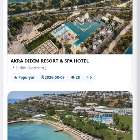
AKRA DIDIM RESORT & SPA HOTEL
📍 Didim (Bodrum )
🔥 Populyar
🗓 2026-08-09
👁 28
⭐ 5