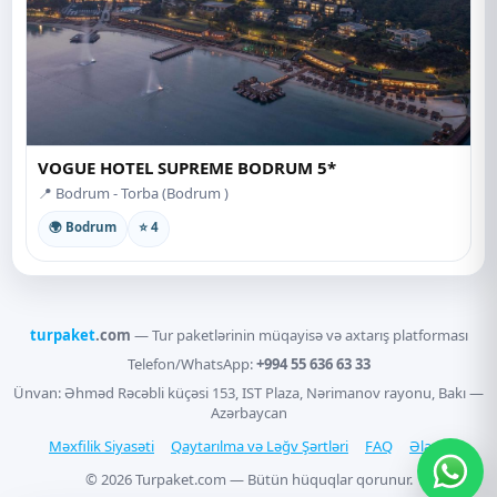
VOGUE HOTEL SUPREME BODRUM 5*
📍 Bodrum - Torba (Bodrum )
🌍 Bodrum
⭐ 4
turpaket
.com
— Tur paketlərinin müqayisə və axtarış platforması
Telefon/WhatsApp:
+994 55 636 63 33
Ünvan: Əhməd Rəcəbli küçəsi 153, IST Plaza, Nərimanov rayonu, Bakı —
Azərbaycan
Məxfilik Siyasəti
Qaytarılma və Ləğv Şərtləri
FAQ
Əlaqə
© 2026 Turpaket.com — Bütün hüquqlar qorunur.