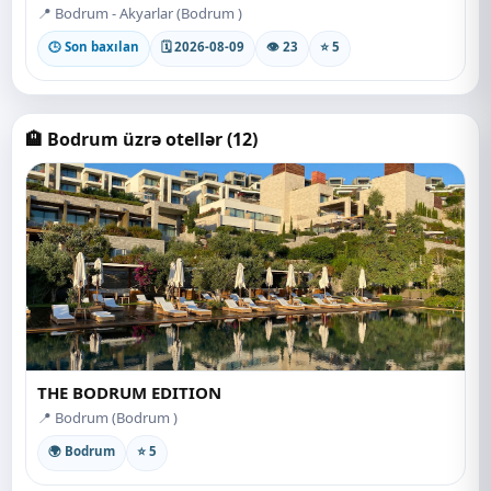
📍 Bodrum - Akyarlar (Bodrum )
🕒 Son baxılan
🗓 2026-08-09
👁 23
⭐ 5
🏨 Bodrum üzrə otellər (12)
THE BODRUM EDITION
📍 Bodrum (Bodrum )
🌍 Bodrum
⭐ 5