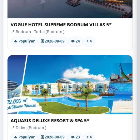
VOGUE HOTEL SUPREME BODRUM VILLAS 5*
📍 Bodrum - Torba (Bodrum )
🔥 Populyar
🗓 2026-08-09
👁 24
⭐ 4
AQUASIS DELUXE RESORT & SPA 5*
📍 Didim (Bodrum )
🔥 Populyar
🗓 2026-08-09
👁 23
⭐ 4