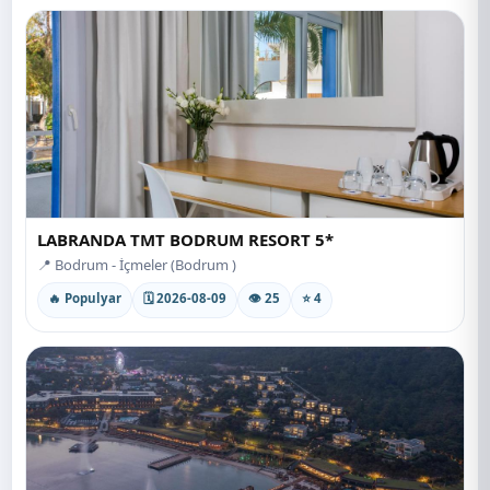
LABRANDA TMT BODRUM RESORT 5*
📍 Bodrum - İçmeler (Bodrum )
🔥 Populyar
🗓 2026-08-09
👁 25
⭐ 4