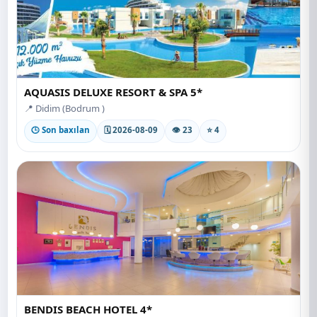
AQUASIS DELUXE RESORT & SPA 5*
📍 Didim (Bodrum )
🕒 Son baxılan
🗓 2026-08-09
👁 23
⭐ 4
BENDIS BEACH HOTEL 4*