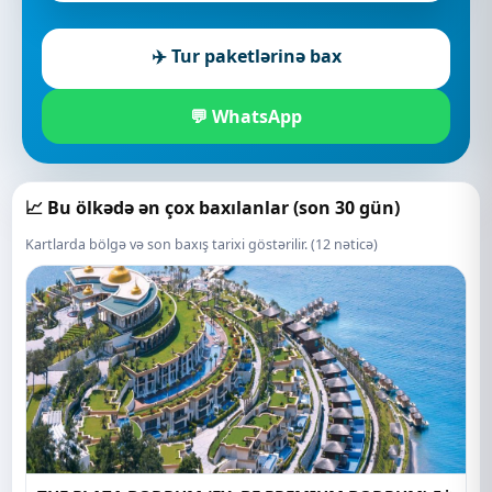
✈️ Tur paketlərinə bax
💬 WhatsApp
📈 Bu ölkədə ən çox baxılanlar (son 30 gün)
Kartlarda bölgə və son baxış tarixi göstərilir. (12 nəticə)