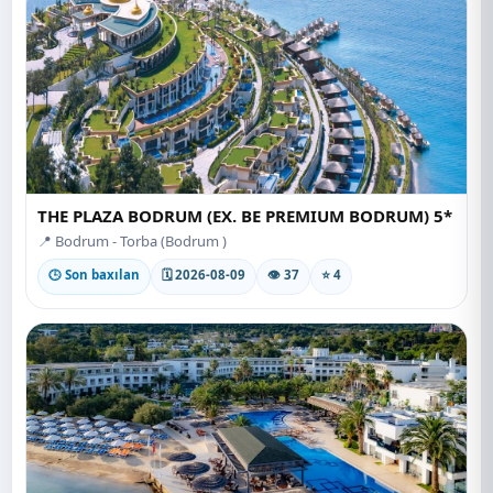
THE PLAZA BODRUM (EX. BE PREMIUM BODRUM) 5*
📍 Bodrum - Torba (Bodrum )
🕒 Son baxılan
🗓 2026-08-09
👁 37
⭐ 4