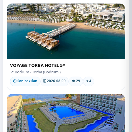
VOYAGE TORBA HOTEL 5*
📍 Bodrum - Torba (Bodrum )
🕒 Son baxılan
🗓 2026-08-09
👁 29
⭐ 4