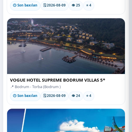
🕒 Son baxılan
🗓 2026-08-09
👁 25
⭐ 4
VOGUE HOTEL SUPREME BODRUM VILLAS 5*
📍 Bodrum - Torba (Bodrum )
🕒 Son baxılan
🗓 2026-08-09
👁 24
⭐ 4