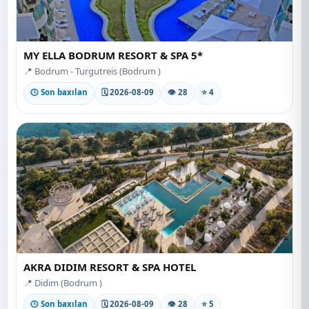
MY ELLA BODRUM RESORT & SPA 5*
📍 Bodrum - Turgutreis (Bodrum )
🕒 Son baxılan
🗓 2026-08-09
👁 28
⭐ 4
AKRA DIDIM RESORT & SPA HOTEL
📍 Didim (Bodrum )
🕒 Son baxılan
🗓 2026-08-09
👁 28
⭐ 5