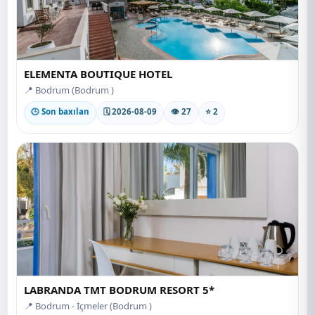
ELEMENTA BOUTIQUE HOTEL
📍 Bodrum (Bodrum )
🕒 Son baxılan
🗓 2026-08-09
👁 27
⭐ 2
LABRANDA TMT BODRUM RESORT 5*
📍 Bodrum - İçmeler (Bodrum )