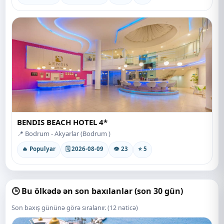
BENDIS BEACH HOTEL 4*
📍 Bodrum - Akyarlar (Bodrum )
🔥 Populyar
🗓 2026-08-09
👁 23
⭐ 5
🕒 Bu ölkədə ən son baxılanlar (son 30 gün)
Son baxış gününə görə sıralanır. (12 nəticə)