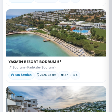
YASMIN RESORT BODRUM 5*
📍 Bodrum - Kadıkale (Bodrum )
🕒 Son baxılan
🗓 2026-08-09
👁 27
⭐ 4