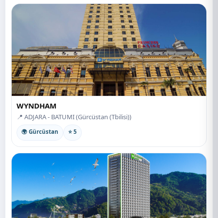
WYNDHAM
📍 ADJARA - BATUMI (Gürcüstan (Tbilisi))
🌍 Gürcüstan
⭐ 5