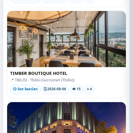
TIMBER BOUTIQUE HOTEL
📍 TBILISI - Tbilisi (Gürcüstan (Tbilisi))
🕒 Son baxılan
🗓 2026-08-06
👁 15
⭐ 4