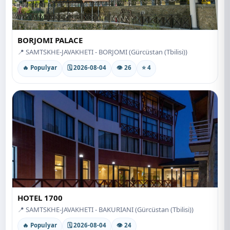
BORJOMI PALACE
📍 SAMTSKHE-JAVAKHETI - BORJOMI (Gürcüstan (Tbilisi))
🔥 Populyar
🗓 2026-08-04
👁 26
⭐ 4
HOTEL 1700
📍 SAMTSKHE-JAVAKHETI - BAKURIANI (Gürcüstan (Tbilisi))
🔥 Populyar
🗓 2026-08-04
👁 24