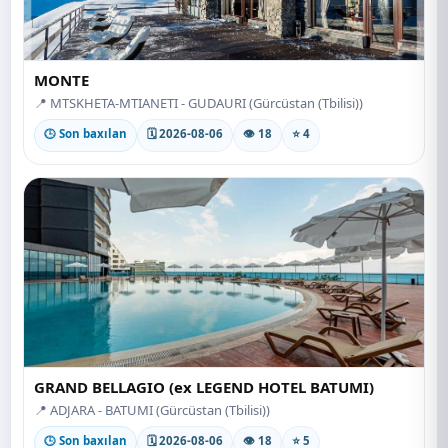
MONTE
📍 MTSKHETA-MTIANETI - GUDAURI (Gürcüstan (Tbilisi))
🕒 Son baxılan
🗓 2026-08-06
👁 18
⭐ 4
GRAND BELLAGIO (ex LEGEND HOTEL BATUMI)
📍 ADJARA - BATUMI (Gürcüstan (Tbilisi))
🕒 Son baxılan
🗓 2026-08-06
👁 18
⭐ 5