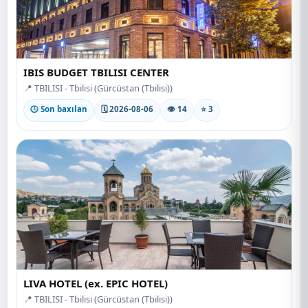
IBIS BUDGET TBILISI CENTER
📍 TBILISI - Tbilisi (Gürcüstan (Tbilisi))
🕒 Son baxılan
🗓 2026-08-06
👁 14
⭐ 3
LIVA HOTEL (ex. EPIC HOTEL)
📍 TBILISI - Tbilisi (Gürcüstan (Tbilisi))