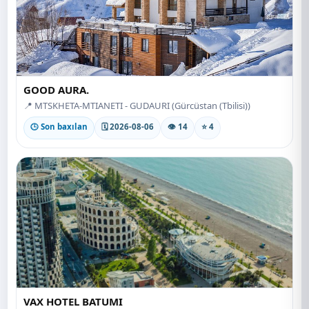
GOOD AURA.
📍 MTSKHETA-MTIANETI - GUDAURI (Gürcüstan (Tbilisi))
🕒 Son baxılan
🗓 2026-08-06
👁 14
⭐ 4
VAX HOTEL BATUMI