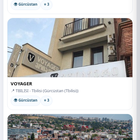
🌍 Gürcüstan
⭐ 3
VOYAGER
📍 TBILISI - Tbilisi (Gürcüstan (Tbilisi))
🌍 Gürcüstan
⭐ 3