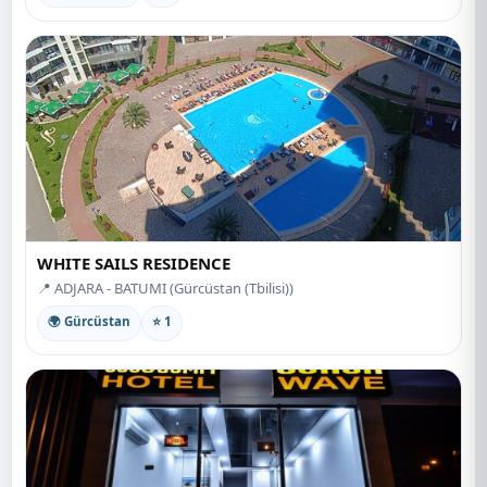
WHITE SAILS RESIDENCE
📍 ADJARA - BATUMI (Gürcüstan (Tbilisi))
🌍 Gürcüstan
⭐ 1