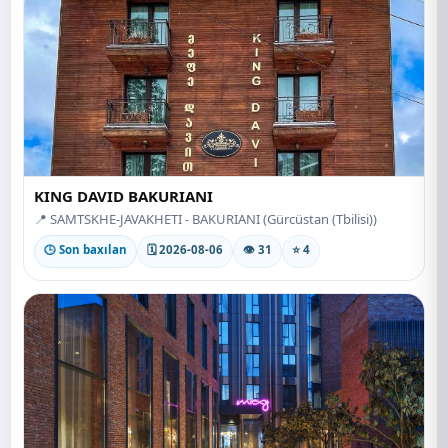
KING DAVID BAKURIANI
📍 SAMTSKHE-JAVAKHETI - BAKURIANI (Gürcüstan (Tbilisi))
🕒 Son baxılan
🗓 2026-08-06
👁 31
⭐ 4