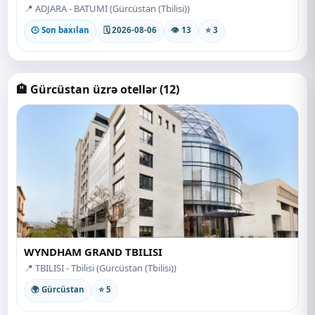
📍 ADJARA - BATUMI (Gürcüstan (Tbilisi))
🕒 Son baxılan
🗓 2026-08-06
👁 13
⭐ 3
🏨 Gürcüstan üzrə otellər (12)
WYNDHAM GRAND TBILISI
📍 TBILISI - Tbilisi (Gürcüstan (Tbilisi))
🌍 Gürcüstan
⭐ 5