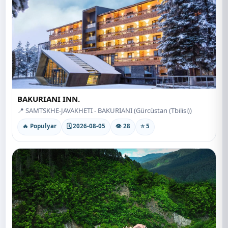
BAKURIANI INN.
📍 SAMTSKHE-JAVAKHETI - BAKURIANI (Gürcüstan (Tbilisi))
🔥 Populyar
🗓 2026-08-05
👁 28
⭐ 5