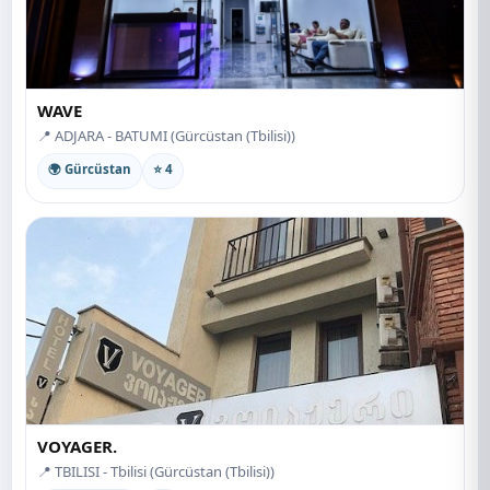
WAVE
📍 ADJARA - BATUMI (Gürcüstan (Tbilisi))
🌍 Gürcüstan
⭐ 4
VOYAGER.
📍 TBILISI - Tbilisi (Gürcüstan (Tbilisi))