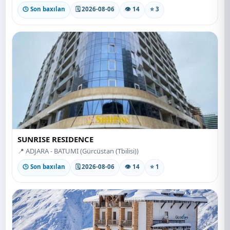
🕒 Son baxılan
🗓 2026-08-06
👁 14
⭐ 3
SUNRISE RESIDENCE
📍 ADJARA - BATUMI (Gürcüstan (Tbilisi))
🕒 Son baxılan
🗓 2026-08-06
👁 14
⭐ 1