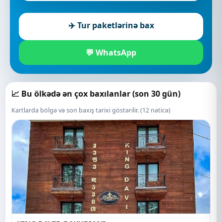
✈️ Tur paketlərinə bax
💬 WhatsApp
📈 Bu ölkədə ən çox baxılanlar (son 30 gün)
Kartlarda bölgə və son baxış tarixi göstərilir. (12 nəticə)