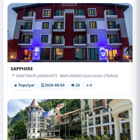
SAPPHIRE
📍 SAMTSKHE-JAVAKHETI - BAKURIANI (Gürcüstan (Tbilisi))
🔥 Populyar
🗓 2026-08-04
👁 26
⭐ 4