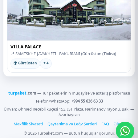
VILLA PALACE
📍 SAMTSKHE-JAVAKHETI - BAKURIANI (Gürcüstan (Tbilisi))
🌍 Gürcüstan
⭐ 4
turpaket
.com
— Tur paketlərinin müqayisə və axtarış platforması
Telefon/WhatsApp:
+994 55 636 63 33
Ünvan: Əhməd Rəcəbli küçəsi 153, IST Plaza, Nərimanov rayonu, Bakı —
Azərbaycan
Məxfilik Siyasəti
Qaytarılma və Ləğv Şərtləri
FAQ
Əlaqə
© 2026 Turpaket.com — Bütün hüquqlar qorunur.