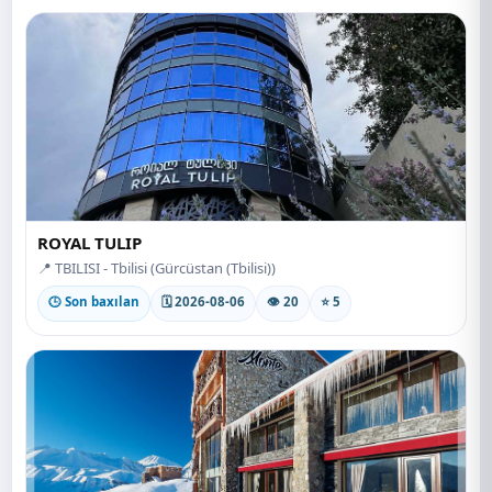
ROYAL TULIP
📍 TBILISI - Tbilisi (Gürcüstan (Tbilisi))
🕒 Son baxılan
🗓 2026-08-06
👁 20
⭐ 5