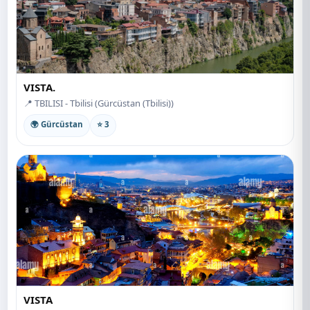
VISTA.
📍 TBILISI - Tbilisi (Gürcüstan (Tbilisi))
🌍 Gürcüstan
⭐ 3
VISTA