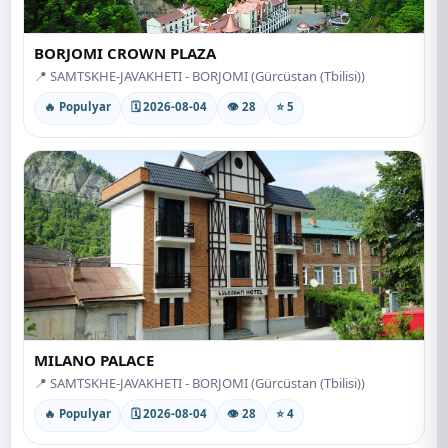
BORJOMI CROWN PLAZA
📍 SAMTSKHE-JAVAKHETI - BORJOMI (Gürcüstan (Tbilisi))
🔥 Populyar
🗓 2026-08-04
👁 28
⭐ 5
MILANO PALACE
📍 SAMTSKHE-JAVAKHETI - BORJOMI (Gürcüstan (Tbilisi))
🔥 Populyar
🗓 2026-08-04
👁 28
⭐ 4