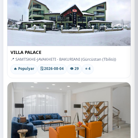
VILLA PALACE
📍 SAMTSKHE-JAVAKHETI - BAKURIANI (Gürcüstan (Tbilisi))
🔥 Populyar
🗓 2026-08-04
👁 29
⭐ 4