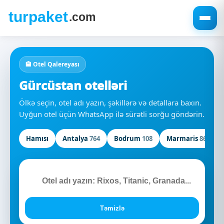
🏨 Otel Qalereyası
Gürcüstan otelləri
Ölkə seçin, otel adı yazın, şəkillərə və detallara baxın.
Uyğun otel üçün WhatsApp ilə sürətli sorğu göndərin.
Hamısı
Antalya
764
Bodrum
108
Marmaris
86
🔎
Təmizlə