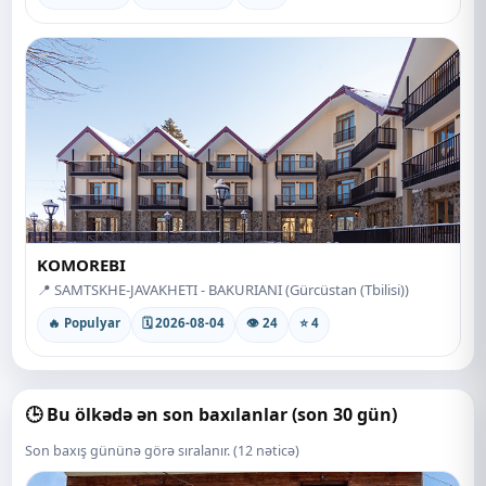
KOMOREBI
📍 SAMTSKHE-JAVAKHETI - BAKURIANI (Gürcüstan (Tbilisi))
🔥 Populyar
🗓 2026-08-04
👁 24
⭐ 4
🕒 Bu ölkədə ən son baxılanlar (son 30 gün)
Son baxış gününə görə sıralanır. (12 nəticə)