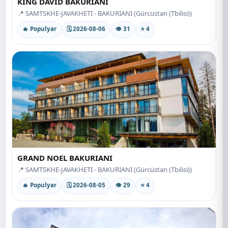
KING DAVID BAKURIANI
📍 SAMTSKHE-JAVAKHETI - BAKURIANI (Gürcüstan (Tbilisi))
🔥 Populyar
🗓 2026-08-06
👁 31
⭐ 4
GRAND NOEL BAKURIANI
📍 SAMTSKHE-JAVAKHETI - BAKURIANI (Gürcüstan (Tbilisi))
🔥 Populyar
🗓 2026-08-05
👁 29
⭐ 4