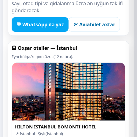
sayı, otaq tipi və qidalanma üzrə ən uyğun təklifi
göndərəcək.
💬 WhatsApp ilə yaz
🛫 Aviabilet axtar
🏨 Oxşar otellər — İstanbul
Eyni bölgə/region üzrə (12 nəticə).
HILTON ISTANBUL BOMONTI HOTEL
📍 İstanbul - Şişli (İstanbul)