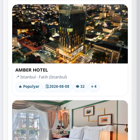
AMBER HOTEL
📍 İstanbul - Fatih (İstanbul)
🔥 Populyar
🗓 2026-08-08
👁 32
⭐ 4