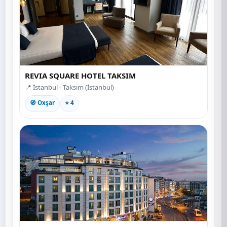
REVIA SQUARE HOTEL TAKSIM
📍 İstanbul - Taksim (İstanbul)
🧭 Oxşar
⭐ 4