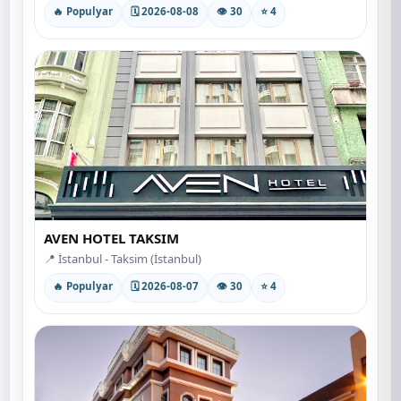
🔥 Populyar
🗓 2026-08-08
👁 30
⭐ 4
AVEN HOTEL TAKSIM
📍 İstanbul - Taksim (İstanbul)
🔥 Populyar
🗓 2026-08-07
👁 30
⭐ 4