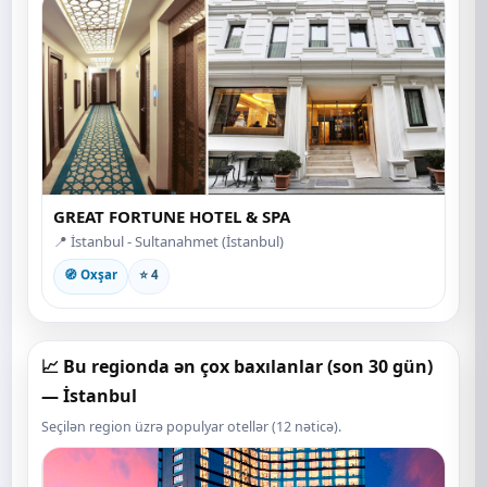
GREAT FORTUNE HOTEL & SPA
📍 İstanbul - Sultanahmet (İstanbul)
🧭 Oxşar
⭐ 4
📈 Bu regionda ən çox baxılanlar (son 30 gün)
— İstanbul
Seçilən region üzrə populyar otellər (12 nəticə).