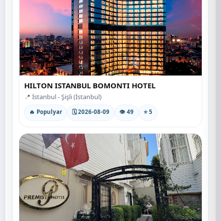
HILTON ISTANBUL BOMONTI HOTEL
📍 İstanbul - Şişli (İstanbul)
🔥 Populyar
🗓 2026-08-09
👁 49
⭐ 5