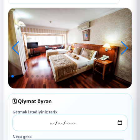
🗓️ Qiymət öyrən
Getmək istədiyiniz tarix
Neçə gecə