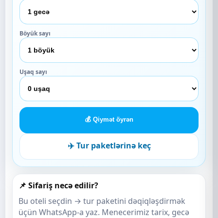
Böyük sayı
Uşaq sayı
💰 Qiymət öyrən
✈️ Tur paketlərinə keç
📌 Sifariş necə edilir?
Bu oteli seçdin → tur paketini dəqiqləşdirmək
üçün WhatsApp-a yaz. Menecerimiz tarix, gecə