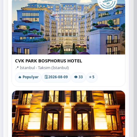
CVK PARK BOSPHORUS HOTEL
📍 İstanbul - Taksim (İstanbul)
🔥 Populyar
🗓 2026-08-09
👁 33
⭐ 5