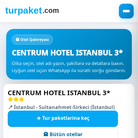
🏨 Otel Qalereyası
CENTRUM HOTEL ISTANBUL 3*
Ölkə seçin, otel adı yazın, şəkillərə və detallara baxın.
Uyğun otel üçün WhatsApp ilə sürətli sorğu göndərin.
CENTRUM HOTEL ISTANBUL 3*
📍 İstanbul - Sultanahmet-Sirkeci (İstanbul)
✈️ Tur paketlərinə keç
🏨 Bütün otellər