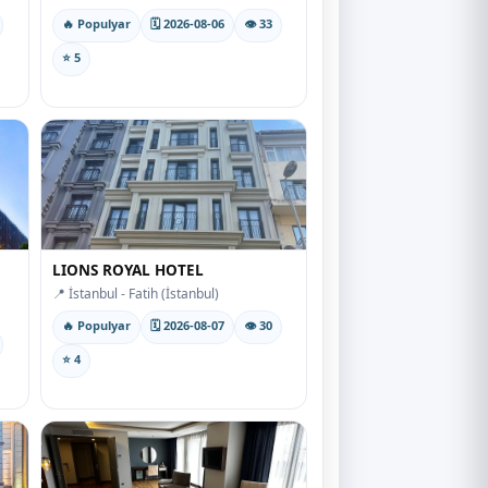
🔥 Populyar
🗓 2026-08-06
👁 33
⭐ 5
LIONS ROYAL HOTEL
📍 İstanbul - Fatih (İstanbul)
🔥 Populyar
🗓 2026-08-07
👁 30
⭐ 4