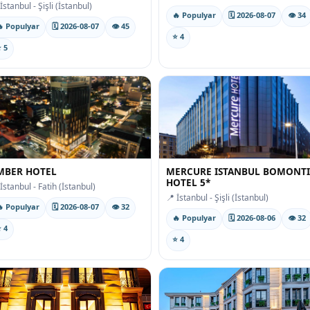
İstanbul - Şişli (İstanbul)
🔥 Populyar
🗓 2026-08-07
👁 34
 Populyar
🗓 2026-08-07
👁 45
⭐ 4
 5
MBER HOTEL
MERCURE ISTANBUL BOMONTI
HOTEL 5*
İstanbul - Fatih (İstanbul)
📍 İstanbul - Şişli (İstanbul)
 Populyar
🗓 2026-08-07
👁 32
🔥 Populyar
🗓 2026-08-06
👁 32
 4
⭐ 4