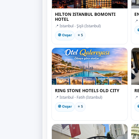
HILTON ISTANBUL BOMONTI
E
HOTEL
📍
📍 İstanbul - Şişli (İstanbul)

🧭 Oxşar
⭐ 5
RING STONE HOTELS OLD CITY
R
📍 İstanbul - Fatih (İstanbul)
📍
🧭 Oxşar
⭐ 5
