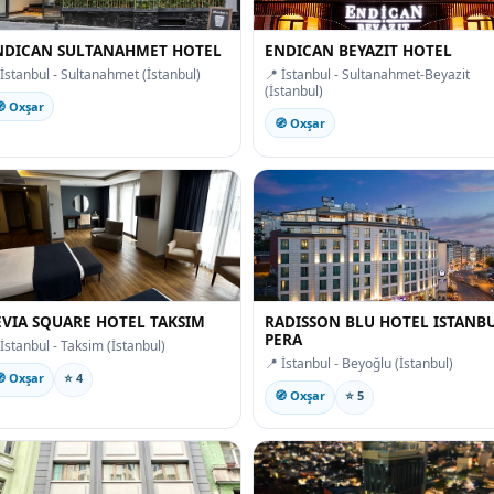
NDICAN SULTANAHMET HOTEL
ENDICAN BEYAZIT HOTEL
 İstanbul - Sultanahmet (İstanbul)
📍 İstanbul - Sultanahmet-Beyazit
(İstanbul)
 Oxşar
🧭 Oxşar
EVIA SQUARE HOTEL TAKSIM
RADISSON BLU HOTEL ISTANB
PERA
 İstanbul - Taksim (İstanbul)
📍 İstanbul - Beyoğlu (İstanbul)
 Oxşar
⭐ 4
🧭 Oxşar
⭐ 5