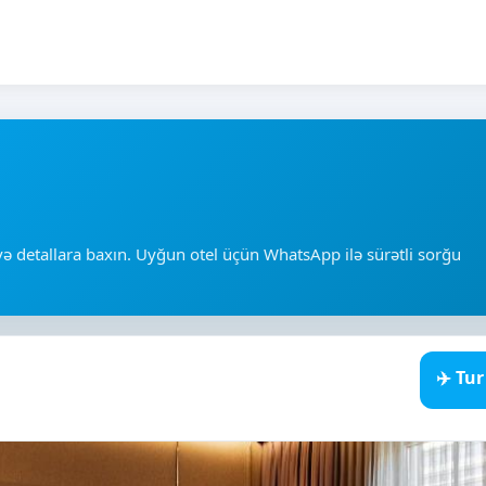
ə və detallara baxın. Uyğun otel üçün WhatsApp ilə sürətli sorğu
✈️ Tu