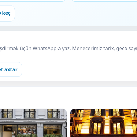
ə keç
ləşdirmək üçün WhatsApp-a yaz. Menecerimiz tarix, gecə sayı
et axtar