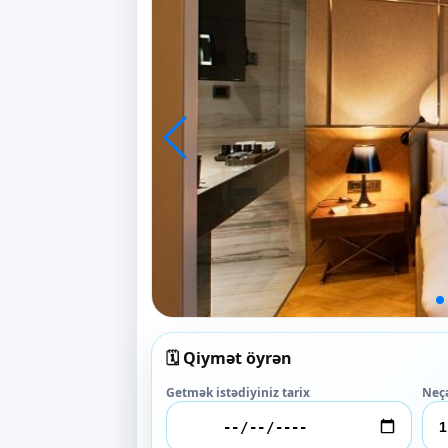
🗓️ Qiymət öyrən
Getmək istədiyiniz tarix
Neç