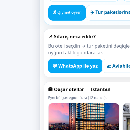
✈️ Tur paketlərin
💰 Qiymət öyrən
📌 Sifariş necə edilir?
Bu oteli seçdin → tur paketini dəqiq
uyğun təklifi göndərəcək.
💬 WhatsApp ilə yaz
🛫 Aviabil
🏨 Oxşar otellər — İstanbul
Eyni bölgə/region üzrə (12 nəticə).