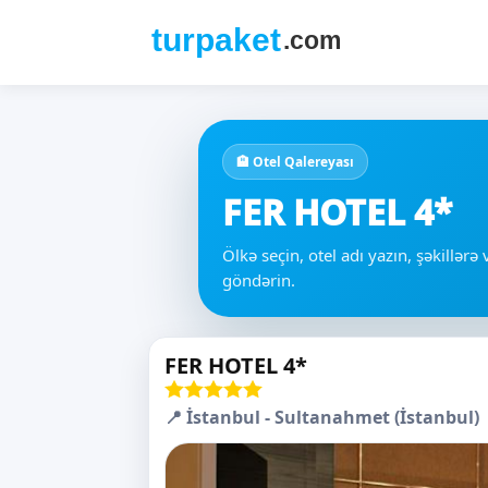
🏨 Otel Qalereyası
FER HOTEL 4*
Ölkə seçin, otel adı yazın, şəkillər
göndərin.
FER HOTEL 4*
📍 İstanbul - Sultanahmet (İstanbul)