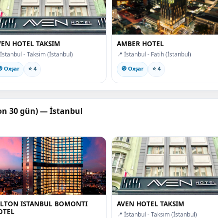
VEN HOTEL TAKSIM
AMBER HOTEL
 İstanbul - Taksim (İstanbul)
📍 İstanbul - Fatih (İstanbul)
 Oxşar
⭐ 4
🧭 Oxşar
⭐ 4
son 30 gün) — İstanbul
ILTON ISTANBUL BOMONTI
AVEN HOTEL TAKSIM
OTEL
📍 İstanbul - Taksim (İstanbul)