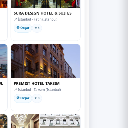
SURA DESIGN HOTEL & SUITES
📍 İstanbul - Fatih (İstanbul)
🧭 Oxşar
⭐ 4
UL
PREMIST HOTEL TAKSIM
📍 İstanbul - Taksim (İstanbul)
🧭 Oxşar
⭐ 3