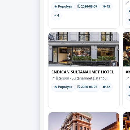
📍 
🔥 Populyar
🗓 2026-08-07
👁 45

⭐ 4
⭐
ENDICAN SULTANAHMET HOTEL
A
📍 İstanbul - Sultanahmet (İstanbul)
📍 
🔥 Populyar
🗓 2026-08-07
👁 32

⭐