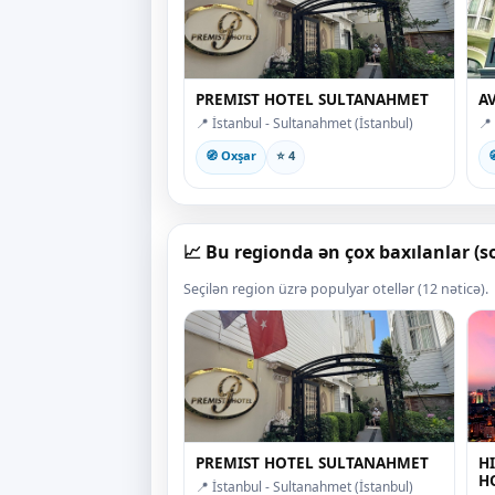
PREMIST HOTEL SULTANAHMET
A
📍 İstanbul - Sultanahmet (İstanbul)
📍
🧭 Oxşar
⭐ 4

📈 Bu regionda ən çox baxılanlar (
Seçilən region üzrə populyar otellər (12 nəticə).
PREMIST HOTEL SULTANAHMET
H
H
📍 İstanbul - Sultanahmet (İstanbul)