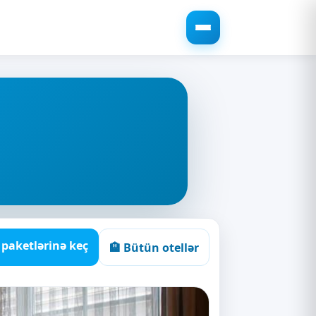
r paketlərinə keç
🏨 Bütün otellər