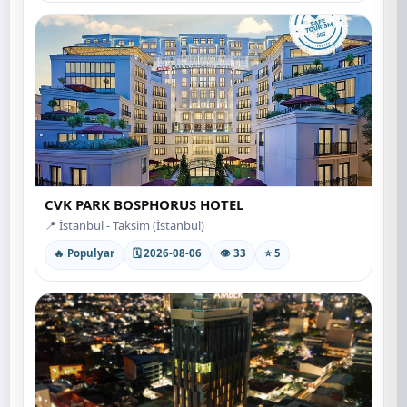
CVK PARK BOSPHORUS HOTEL
📍 İstanbul - Taksim (İstanbul)
🔥 Populyar
🗓 2026-08-06
👁 33
⭐ 5