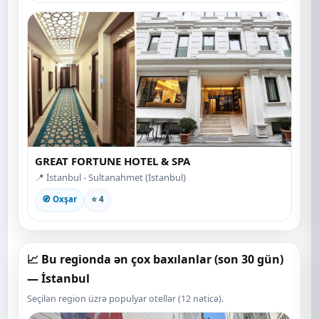
GREAT FORTUNE HOTEL & SPA
📍 İstanbul - Sultanahmet (İstanbul)
🧭 Oxşar
⭐ 4
📈 Bu regionda ən çox baxılanlar (son 30 gün)
— İstanbul
Seçilən region üzrə populyar otellər (12 nəticə).