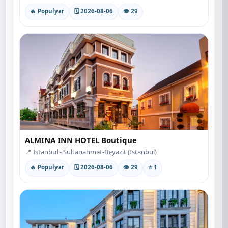
🔥 Populyar
🗓 2026-08-06
👁 29
ALMINA INN HOTEL Boutique
📍 İstanbul - Sultanahmet-Beyazit (İstanbul)
🔥 Populyar
🗓 2026-08-06
👁 29
⭐ 1