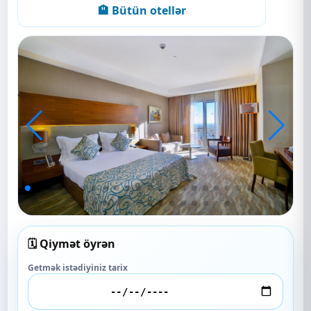
🏨 Bütün otellər
🗓️ Qiymət öyrən
Getmək istədiyiniz tarix