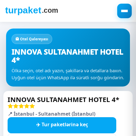
🏨 Otel Qalereyası
INNOVA SULTANAHMET HOTEL
4*
Ölkə seçin, otel adı yazın, şəkillərə və detallara baxın.
Uyğun otel üçün WhatsApp ilə sürətli sorğu göndərin.
INNOVA SULTANAHMET HOTEL 4*
📍 İstanbul - Sultanahmet (İstanbul)
✈️ Tur paketlərinə keç