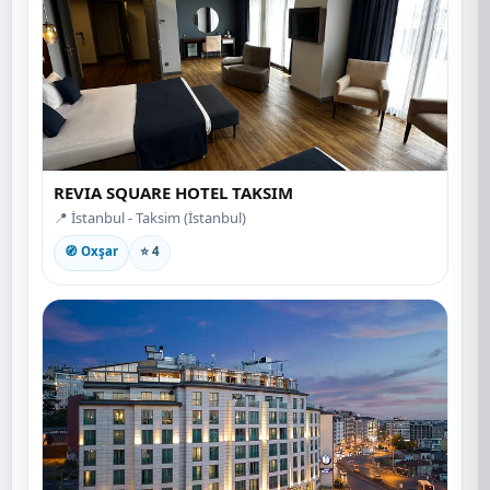
REVIA SQUARE HOTEL TAKSIM
📍 İstanbul - Taksim (İstanbul)
🧭 Oxşar
⭐ 4