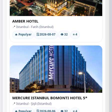
AMBER HOTEL
📍 İstanbul - Fatih (İstanbul)
🔥 Populyar
🗓 2026-08-07
👁 32
⭐ 4
MERCURE ISTANBUL BOMONTI HOTEL 5*
📍 İstanbul - Şişli (İstanbul)
🔥 Populyar
🗓 2026-08-06
👁 32
⭐ 4