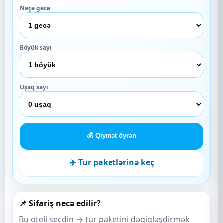
Neçə gecə
Böyük sayı
Uşaq sayı
💰 Qiymət öyrən
✈️ Tur paketlərinə keç
📌 Sifariş necə edilir?
Bu oteli seçdin → tur paketini dəqiqləşdirmək