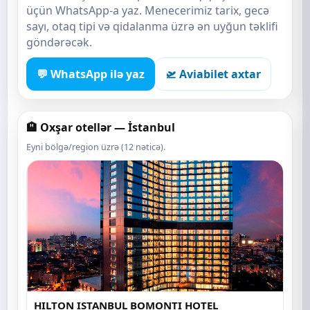
üçün WhatsApp-a yaz. Menecerimiz tarix, gecə
sayı, otaq tipi və qidalanma üzrə ən uyğun təklifi
göndərəcək.
💬 WhatsApp ilə yaz
🛫 Aviabilet axtar
🏨 Oxşar otellər — İstanbul
Eyni bölgə/region üzrə (12 nəticə).
HILTON ISTANBUL BOMONTI HOTEL