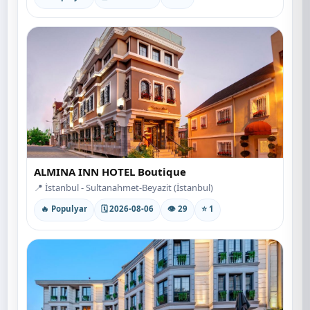
ALMINA INN HOTEL Boutique
📍 İstanbul - Sultanahmet-Beyazit (İstanbul)
🔥 Populyar
🗓 2026-08-06
👁 29
⭐ 1