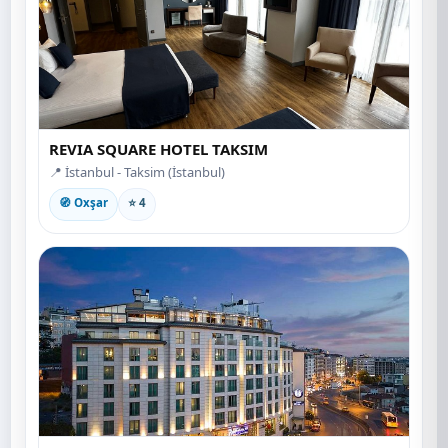
REVIA SQUARE HOTEL TAKSIM
📍 İstanbul - Taksim (İstanbul)
🧭 Oxşar
⭐ 4