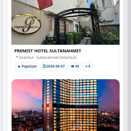
PREMIST HOTEL SULTANAHMET
📍 İstanbul - Sultanahmet (İstanbul)
🔥 Populyar
🗓 2026-08-07
👁 45
⭐ 4