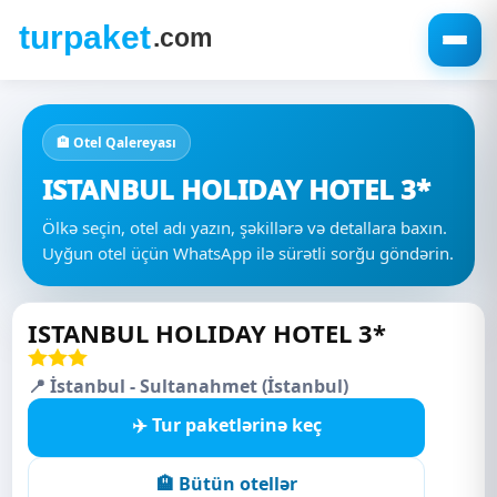
🏨 Otel Qalereyası
ISTANBUL HOLIDAY HOTEL 3*
Ölkə seçin, otel adı yazın, şəkillərə və detallara baxın.
Uyğun otel üçün WhatsApp ilə sürətli sorğu göndərin.
ISTANBUL HOLIDAY HOTEL 3*
📍 İstanbul - Sultanahmet (İstanbul)
✈️ Tur paketlərinə keç
🏨 Bütün otellər