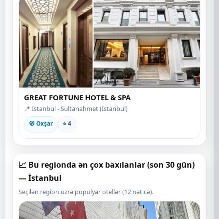
GREAT FORTUNE HOTEL & SPA
📍 İstanbul - Sultanahmet (İstanbul)
🧭 Oxşar
⭐ 4
📈 Bu regionda ən çox baxılanlar (son 30 gün)
— İstanbul
Seçilən region üzrə populyar otellər (12 nəticə).