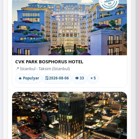
CVK PARK BOSPHORUS HOTEL
📍 İstanbul - Taksim (İstanbul)
🔥 Populyar
🗓 2026-08-06
👁 33
⭐ 5