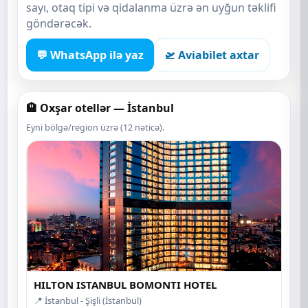
sayı, otaq tipi və qidalanma üzrə ən uyğun təklifi
göndərəcək.
💬 WhatsApp ilə yaz
🛫 Aviabilet axtar
🏨 Oxşar otellər — İstanbul
Eyni bölgə/region üzrə (12 nəticə).
HILTON ISTANBUL BOMONTI HOTEL
📍 İstanbul - Şişli (İstanbul)