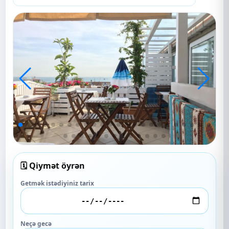
🗓️ Qiymət öyrən
Getmək istədiyiniz tarix
Neçə gecə