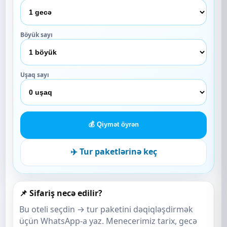
Böyük sayı
Uşaq sayı
💰 Qiymət öyrən
✈️ Tur paketlərinə keç
📌 Sifariş necə edilir?
Bu oteli seçdin → tur paketini dəqiqləşdirmək
üçün WhatsApp-a yaz. Menecerimiz tarix, gecə