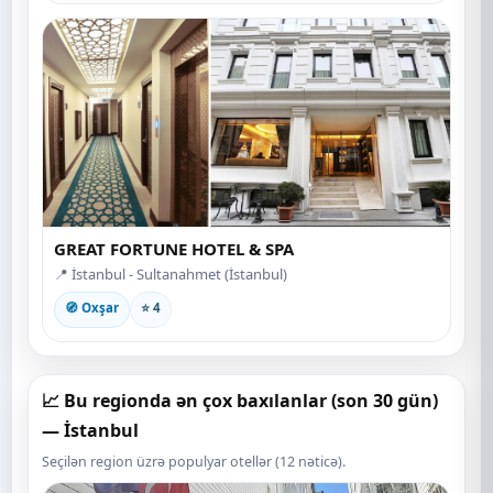
GREAT FORTUNE HOTEL & SPA
📍 İstanbul - Sultanahmet (İstanbul)
🧭 Oxşar
⭐ 4
📈 Bu regionda ən çox baxılanlar (son 30 gün)
— İstanbul
Seçilən region üzrə populyar otellər (12 nəticə).