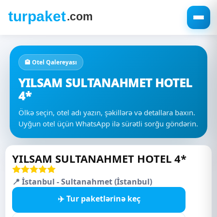
🏨 Otel Qalereyası
YILSAM SULTANAHMET HOTEL
4*
Ölkə seçin, otel adı yazın, şəkillərə və detallara baxın.
Uyğun otel üçün WhatsApp ilə sürətli sorğu göndərin.
YILSAM SULTANAHMET HOTEL 4*
📍 İstanbul - Sultanahmet (İstanbul)
✈️ Tur paketlərinə keç