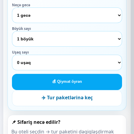
Neçə gecə
Böyük sayı
Uşaq sayı
💰 Qiymət öyrən
✈️ Tur paketlərinə keç
📌 Sifariş necə edilir?
Bu oteli seçdin → tur paketini dəqiqləşdirmək