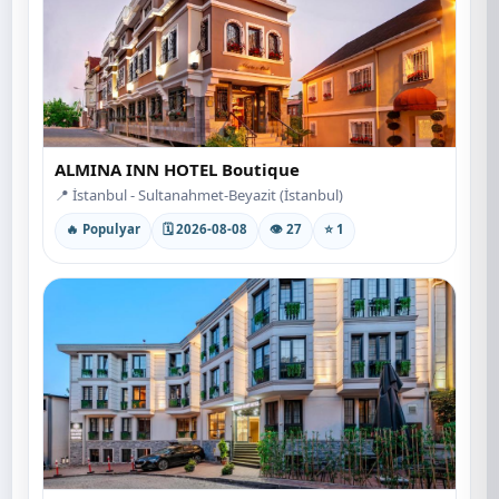
ALMINA INN HOTEL Boutique
📍 İstanbul - Sultanahmet-Beyazit (İstanbul)
🔥 Populyar
🗓 2026-08-08
👁 27
⭐ 1