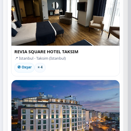
REVIA SQUARE HOTEL TAKSIM
📍 İstanbul - Taksim (İstanbul)
🧭 Oxşar
⭐ 4