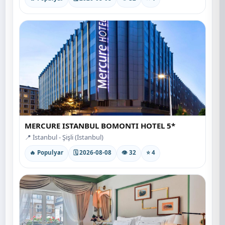
MERCURE ISTANBUL BOMONTI HOTEL 5*
📍 İstanbul - Şişli (İstanbul)
🔥 Populyar
🗓 2026-08-08
👁 32
⭐ 4