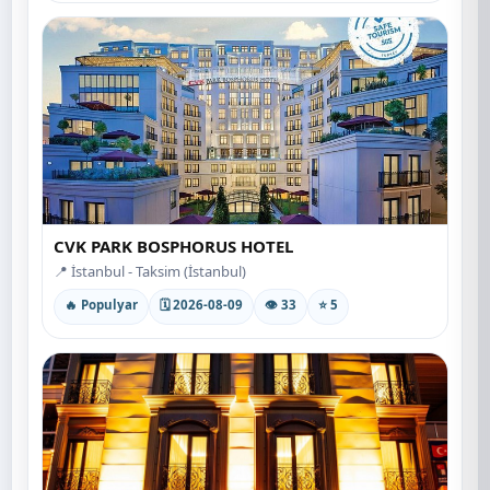
CVK PARK BOSPHORUS HOTEL
📍 İstanbul - Taksim (İstanbul)
🔥 Populyar
🗓 2026-08-09
👁 33
⭐ 5