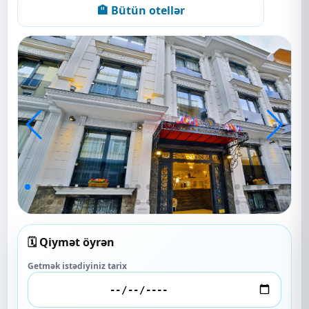
🏨 Bütün otellər
🗓️ Qiymət öyrən
Getmək istədiyiniz tarix