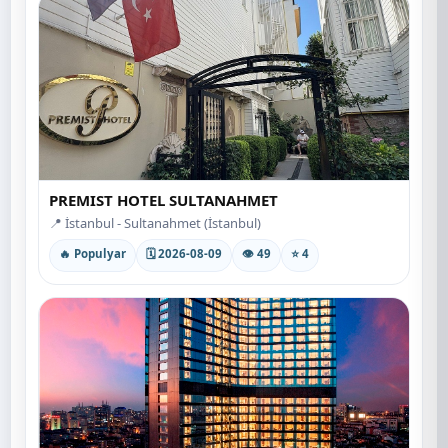
PREMIST HOTEL SULTANAHMET
📍 İstanbul - Sultanahmet (İstanbul)
🔥 Populyar
🗓 2026-08-09
👁 49
⭐ 4