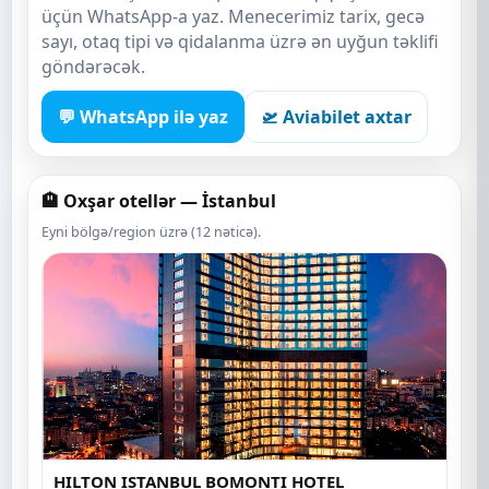
üçün WhatsApp-a yaz. Menecerimiz tarix, gecə
sayı, otaq tipi və qidalanma üzrə ən uyğun təklifi
göndərəcək.
💬 WhatsApp ilə yaz
🛫 Aviabilet axtar
🏨 Oxşar otellər — İstanbul
Eyni bölgə/region üzrə (12 nəticə).
HILTON ISTANBUL BOMONTI HOTEL