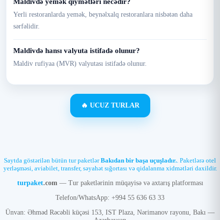
Maldivdə yemək qiymətləri necədir?
Yerli restoranlarda yemək, beynəlxalq restoranlara nisbətən daha
sərfəlidir.
Maldivdə hansı valyuta istifadə olunur?
Maldiv rufiyaa (MVR) valyutası istifadə olunur.
🔥 UCUZ TURLAR
Saytda göstərilən bütün tur paketlər
Bakıdan bir başa uçuşladır.
. Paketlərə otel
yerləşməsi, aviabilet, transfer, səyahət sığortası və qidalanma xidmətləri daxildir.
turpaket
.com
— Tur paketlərinin müqayisə və axtarış platforması
Telefon/WhatsApp: +994 55 636 63 33
Ünvan: Əhməd Rəcəbli küçəsi 153, IST Plaza, Nərimanov rayonu, Bakı —