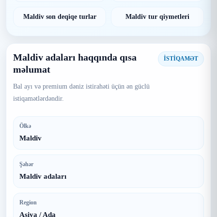
Maldiv son deqiqe turlar
Maldiv tur qiymetleri
Maldiv adaları haqqında qısa
İSTİQAMƏT
məlumat
Bal ayı və premium dəniz istirahəti üçün ən güclü
istiqamətlərdəndir.
Ölkə
Maldiv
Şəhər
Maldiv adaları
Region
Asiya / Ada