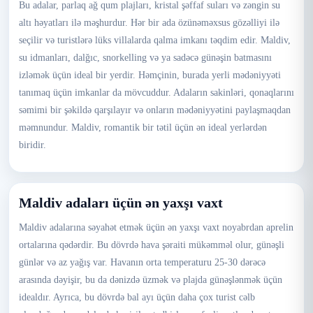
Bu adalar, parlaq ağ qum plajları, kristal şəffaf suları və zəngin su
altı həyatları ilə məşhurdur. Hər bir ada özünəməxsus gözəlliyi ilə
seçilir və turistlərə lüks villalarda qalma imkanı təqdim edir. Maldiv,
su idmanları, dalğıc, snorkelling və ya sadəcə günəşin batmasını
izləmək üçün ideal bir yerdir. Həmçinin, burada yerli mədəniyyəti
tanımaq üçün imkanlar da mövcuddur. Adaların sakinləri, qonaqlarını
səmimi bir şəkildə qarşılayır və onların mədəniyyətini paylaşmaqdan
məmnundur. Maldiv, romantik bir tətil üçün ən ideal yerlərdən
biridir.
Maldiv adaları üçün ən yaxşı vaxt
Maldiv adalarına səyahət etmək üçün ən yaxşı vaxt noyabrdan aprelin
ortalarına qədərdir. Bu dövrdə hava şəraiti mükəmməl olur, günəşli
günlər və az yağış var. Havanın orta temperaturu 25-30 dərəcə
arasında dəyişir, bu da dənizdə üzmək və plajda günəşlənmək üçün
idealdır. Ayrıca, bu dövrdə bal ayı üçün daha çox turist cəlb