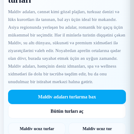
Maldiv adaları, cənnət kimi gözəl plajları, turkuaz dənizi və
lüks kurortları ilə tanınan, bal ayı üçün ideal bir məkandır.
Asiya regionunda yerləşən bu adalar, romantik bir qaçış üçün
mükəmməl bir seçimdir. Hər il minlərlə turistin diqqətini çəkən
Maldiv, su altı dünyası, sükunəti və premium xidmətləri ilə
ziyarətçilərini valeh edir. Noyabrdan aprelin ortalarına qədər
olan dövr, burada səyahət etmək üçün ən uyğun zamandır.
Maldiv adaları, həmçinin dəniz idmanları, spa və wellness
xidmətləri ilə dolu bir təcrübə təqdim edir, bu da onu
unudulmaz bir istirahət mərkəzi halına gətirir.
Maldiv adaları turlarına bax
Bütün turları aç
Maldiv ucuz turlar
Maldiv ucuz tur