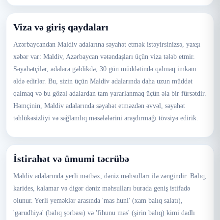
Viza və giriş qaydaları
Azərbaycandan Maldiv adalarına səyahət etmək istəyirsinizsə, yaxşı
xəbər var: Maldiv, Azərbaycan vətəndaşları üçün viza tələb etmir.
Səyahətçilər, adalara gəldikdə, 30 gün müddətində qalmaq imkanı
əldə edirlər. Bu, sizin üçün Maldiv adalarında daha uzun müddət
qalmaq və bu gözəl adalardan tam yararlanmaq üçün əla bir fürsətdir.
Həmçinin, Maldiv adalarında səyahət etməzdən əvvəl, səyahət
təhlükəsizliyi və sağlamlıq məsələlərini araşdırmağı tövsiyə edirik.
İstirahət və ümumi təcrübə
Maldiv adalarında yerli mətbəx, dəniz məhsulları ilə zəngindir. Balıq,
karides, kalamar və digər dəniz məhsulları burada geniş istifadə
olunur. Yerli yeməklər arasında 'mas huni' (xam balıq salatı),
'garudhiya' (balıq şorbası) və 'fihunu mas' (şirin balıq) kimi dadlı