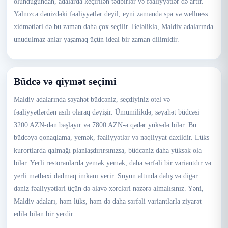
olunduğundan, adalarda keçirilən tədbirlər və fəaliyyətlər də artır.
Yalnızca dənizdəki fəaliyyətlər deyil, eyni zamanda spa və wellness
xidmətləri də bu zaman daha çox seçilir. Beləliklə, Maldiv adalarında
unudulmaz anlar yaşamaq üçün ideal bir zaman dilimidir.
Büdcə və qiymət seçimi
Maldiv adalarında səyahət büdcəniz, seçdiyiniz otel və
fəaliyyətlərdən asılı olaraq dəyişir. Ümumilikdə, səyahət büdcəsi
3200 AZN-dən başlayır və 7800 AZN-ə qədər yüksələ bilər. Bu
büdcəyə qonaqlama, yemək, fəaliyyətlər və nəqliyyat daxildir. Lüks
kurortlarda qalmağı planlaşdırırsınızsa, büdcəniz daha yüksək ola
bilər. Yerli restoranlarda yemək yemək, daha sərfəli bir variantdır və
yerli mətbəxi dadmaq imkanı verir. Suyun altında dalış və digər
dəniz fəaliyyətləri üçün də əlavə xərcləri nəzərə almalısınız. Yəni,
Maldiv adaları, həm lüks, həm də daha sərfəli variantlarla ziyarət
edilə bilən bir yerdir.