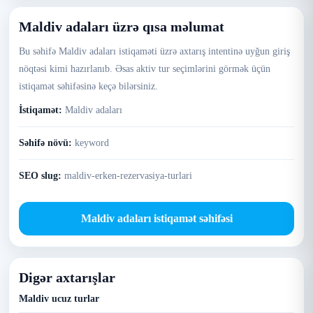
Maldiv adaları üzrə qısa məlumat
Bu səhifə Maldiv adaları istiqaməti üzrə axtarış intentinə uyğun giriş
nöqtəsi kimi hazırlanıb. Əsas aktiv tur seçimlərini görmək üçün
istiqamət səhifəsinə keçə bilərsiniz.
İstiqamət:
Maldiv adaları
Səhifə növü:
keyword
SEO slug:
maldiv-erken-rezervasiya-turlari
Maldiv adaları istiqamət səhifəsi
Digər axtarışlar
Maldiv ucuz turlar