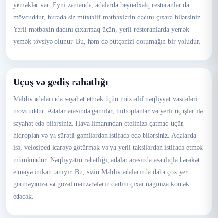
yeməklər var. Eyni zamanda, adalarda beynəlxalq restoranlar da
mövcuddur, burada siz müxtəlif mətbəxlərin dadını çıxara bilərsiniz.
Yerli mətbəxin dadını çıxarmaq üçün, yerli restoranlarda yemək
yemək tövsiyə olunur. Bu, həm də bütçənizi qorumağın bir yoludur.
Uçuş və gediş rahatlığı
Maldiv adalarında səyahət etmək üçün müxtəlif nəqliyyat vasitələri
mövcuddur. Adalar arasında gəmilər, hidroplanlar və yerli uçuşlar ilə
səyahət edə bilərsiniz. Hava limanından otelinizə çatmaq üçün
hidroplan və ya sürətli gəmilərdən istifadə edə bilərsiniz. Adalarda
isə, velosiped icarəyə götürmək və ya yerli taksilərdən istifadə etmək
mümkündür. Nəqliyyatın rahatlığı, adalar arasında asanlıqla hərəkət
etməyə imkan tanıyır. Bu, sizin Maldiv adalarında daha çox yer
görməyinizə və gözəl mənzərələrin dadını çıxarmağınıza kömək
edəcək.