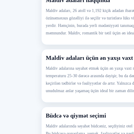
Maldiv adaları haqqında
Maldiv adaları, 26 atoll və 1,192 kiçik adadan ibarət 
özünəməxsus gözəlliyi ilə seçilir və turistlərə lüks
yerdir. Həmçinin, burada yerli mədəniyyəti tanımaq
məmnundur. Maldiv, romantik bir tətil üçün ən ideal
Maldiv adaları üçün ən yaxşı vaxt
Maldiv adalarına səyahət etmək üçün ən yaxşı vaxt n
temperaturu 25-30 dərəcə arasında dəyişir, bu da d
keçirilən tədbirlər və fəaliyyətlər də artır. Yalnızc
unudulmaz anlar yaşamaq üçün ideal bir zaman dili
Büdcə və qiymət seçimi
Maldiv adalarında səyahət büdcəniz, seçdiyiniz otel
Bu büdcəyə qonaqlama, yemək, fəaliyyətlər və nəqliy