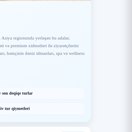
r. Asiya regionunda yerləşən bu adalar,
ti və premium xidmətləri ilə ziyarətçilərini
rı, həmçinin dəniz idmanları, spa və wellness
 son deqiqe turlar
iv tur qiymetleri