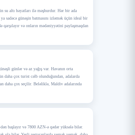
in su altı həyatları ilə məşhurdur. Hər bir ada
və ya sadəcə günəşin batmasını izləmək üçün ideal bir
də qarşılayır və onların mədəniyyətini paylaşmaqdan
ünəşli günlər və az yağış var. Havanın orta
ün daha çox turist cəlb olunduğundan, adalarda
an daha çox seçilir. Beləliklə, Maldiv adalarında
-dən başlayır və 7800 AZN-ə qədər yüksələ bilər.
ək ola bilər. Yerli restoranlarda yemək yemək, daha