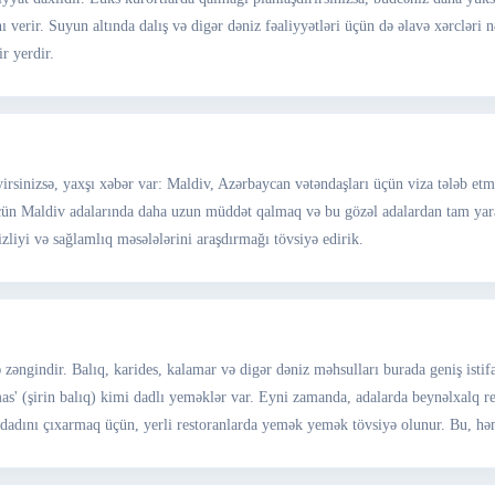
 verir. Suyun altında dalış və digər dəniz fəaliyyətləri üçün də əlavə xərcləri 
ir yerdir.
rsinizsə, yaxşı xəbər var: Maldiv, Azərbaycan vətəndaşları üçün viza tələb etmi
üçün Maldiv adalarında daha uzun müddət qalmaq və bu gözəl adalardan tam yar
zliyi və sağlamlıq məsələlərini araşdırmağı tövsiyə edirik.
 zəngindir. Balıq, karides, kalamar və digər dəniz məhsulları burada geniş isti
u mas' (şirin balıq) kimi dadlı yeməklər var. Eyni zamanda, adalarda beynəlxalq 
n dadını çıxarmaq üçün, yerli restoranlarda yemək yemək tövsiyə olunur. Bu, h