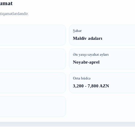
lumat
tiqamətlərdəndir.
Şəhər
Maldiv adaları
Ən yaxşı səyahət ayları
Noyabr-aprel
Orta büdcə
3,200 - 7,800 AZN