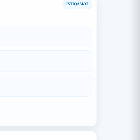
İSTİQAMƏT