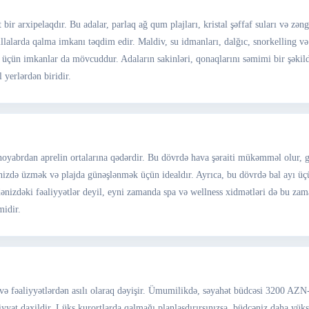
bir arxipelaqdır. Bu adalar, parlaq ağ qum plajları, kristal şəffaf suları və zəng
 villalarda qalma imkanı təqdim edir. Maldiv, su idmanları, dalğıc, snorkelling 
 üçün imkanlar da mövcuddur. Adaların sakinləri, qonaqlarını səmimi bir şəkil
 yerlərdən biridir.
oyabrdan aprelin ortalarına qədərdir. Bu dövrdə hava şəraiti mükəmməl olur, g
ənizdə üzmək və plajda günəşlənmək üçün idealdır. Ayrıca, bu dövrdə bal ayı üç
a dənizdəki fəaliyyətlər deyil, eyni zamanda spa və wellness xidmətləri də bu zam
midir.
 və fəaliyyətlərdən asılı olaraq dəyişir. Ümumilikdə, səyahət büdcəsi 3200 AZN
yat daxildir. Lüks kurortlarda qalmağı planlaşdırırsınızsa, büdcəniz daha yüks