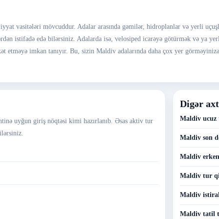
yyat vasitələri mövcuddur. Adalar arasında gəmilər, hidroplanlar və yerli uçuşl
rdən istifadə edə bilərsiniz. Adalarda isə, velosiped icarəyə götürmək və ya ye
rəkət etməyə imkan tanıyır. Bu, sizin Maldiv adalarında daha çox yer görməyini
Digər axt
Maldiv ucuz 
ntinə uyğun giriş nöqtəsi kimi hazırlanıb. Əsas aktiv tur
lərsiniz.
Maldiv son d
Maldiv erken 
Maldiv tur q
Maldiv istira
Maldiv tatil 