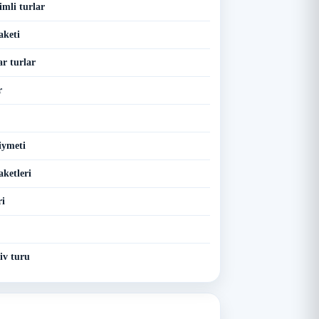
imli turlar
aketi
r turlar
r
iymeti
aketleri
ri
iv turu