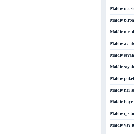
Maldiv ucusl
Maldiv birba
Maldiv otel d
Maldiv aviabi
Maldiv seyah
Maldiv seyaha
Maldiv paket
Maldiv her se
Maldiv bayra
Maldiv qis tu
Maldiv yay t