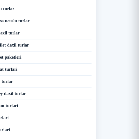
u turlar
sa ucuslu turlar
axil turlar
let daxil turlar
et paketleri
t turlari
 turlar
y daxil turlar
m turlari
rlari
urlari