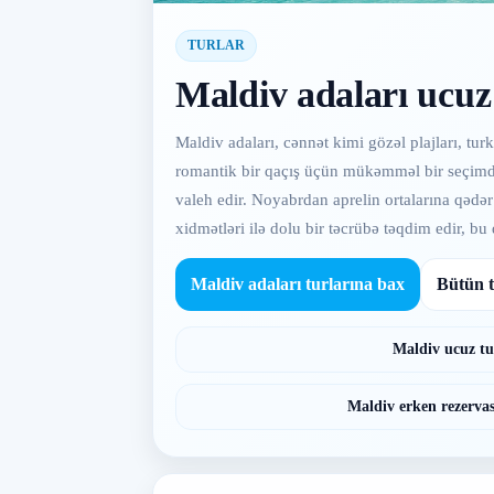
TURLAR
Maldiv adaları ucuz
Maldiv adaları, cənnət kimi gözəl plajları, tur
romantik bir qaçış üçün mükəmməl bir seçimdir.
valeh edir. Noyabrdan aprelin ortalarına qədə
xidmətləri ilə dolu bir təcrübə təqdim edir, bu
Maldiv adaları turlarına bax
Bütün t
Maldiv ucuz tu
Maldiv erken rezervas