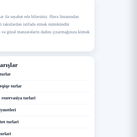
ar ilə səyahət edə bilərsiniz. Hava limanından
rli taksilərdən istifadə etmək mümkündür.
zə və gözəl mənzərələrin dadını çıxarmağınıza kömək
arışlar
turlar
eqiqe turlar
rezervasiya turlari
iymetleri
het turlari
turlari