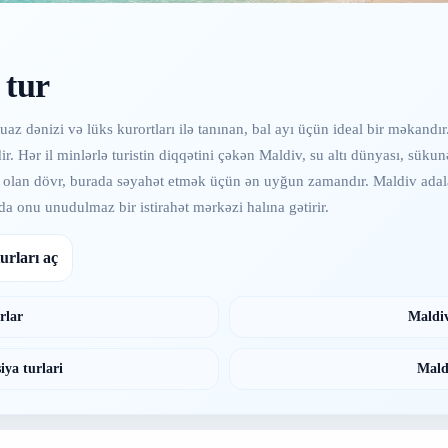
 tur
kuaz dənizi və lüks kurortları ilə tanınan, bal ayı üçün ideal bir məkandı
 Hər il minlərlə turistin diqqətini çəkən Maldiv, su altı dünyası, sükunə
r olan dövr, burada səyahət etmək üçün ən uyğun zamandır. Maldiv adala
 da onu unudulmaz bir istirahət mərkəzi halına gətirir.
urları aç
rlar
Maldiv
iya turlari
Mald