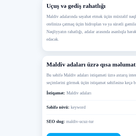
Uçuş və gediş rahatlığı
Maldiv adalarında səyahət etmək üçün müxtəlif nəqli
otelinizə çatmaq üçün hidroplan və ya sürətli gəmilə
Nəqliyyatın rahatlığı, adalar arasında asanlıqla hə
edəcək.
Maldiv adaları üzrə qısa məlumat
Bu səhifə Maldiv adaları istiqaməti üzrə axtarış inte
seçimlərini görmək üçün istiqamət səhifəsinə keçə bi
İstiqamət:
Maldiv adaları
Səhifə növü:
keyword
SEO slug:
maldiv-ucuz-tur