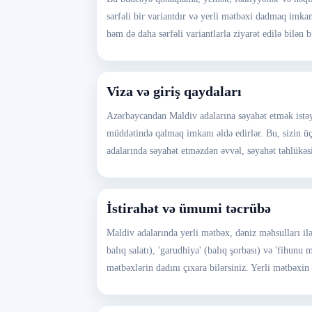
sərfəli bir variantdır və yerli mətbəxi dadmaq imkanı
həm də daha sərfəli variantlarla ziyarət edilə bilən b
Viza və giriş qaydaları
Azərbaycandan Maldiv adalarına səyahət etmək istəyi
müddətində qalmaq imkanı əldə edirlər. Bu, sizin 
adalarında səyahət etməzdən əvvəl, səyahət təhlükəsi
İstirahət və ümumi təcrübə
Maldiv adalarında yerli mətbəx, dəniz məhsulları ilə
balıq salatı), 'garudhiya' (balıq şorbası) və 'fihun
mətbəxlərin dadını çıxara bilərsiniz. Yerli mətbəxi