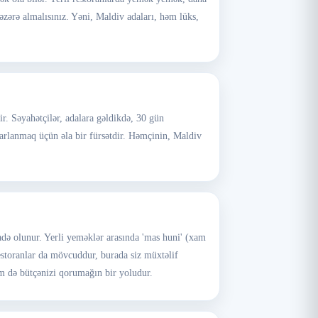
nəzərə almalısınız. Yəni, Maldiv adaları, həm lüks,
r. Səyahətçilər, adalara gəldikdə, 30 gün
arlanmaq üçün əla bir fürsətdir. Həmçinin, Maldiv
fadə olunur. Yerli yeməklər arasında 'mas huni' (xam
restoranlar da mövcuddur, burada siz müxtəlif
əm də bütçənizi qorumağın bir yoludur.