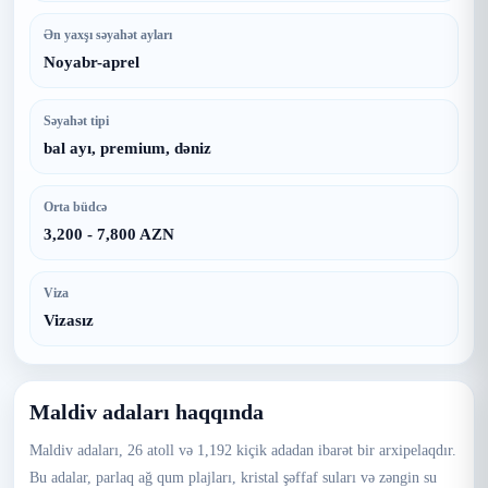
Ən yaxşı səyahət ayları
Noyabr-aprel
Səyahət tipi
bal ayı, premium, dəniz
Orta büdcə
3,200 - 7,800 AZN
Viza
Vizasız
Maldiv adaları haqqında
Maldiv adaları, 26 atoll və 1,192 kiçik adadan ibarət bir arxipelaqdır.
Bu adalar, parlaq ağ qum plajları, kristal şəffaf suları və zəngin su