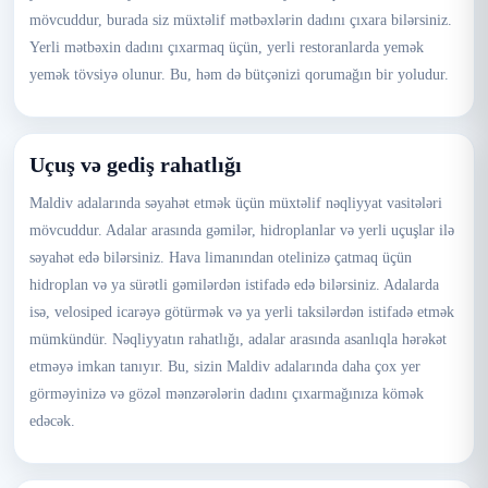
mövcuddur, burada siz müxtəlif mətbəxlərin dadını çıxara bilərsiniz.
Yerli mətbəxin dadını çıxarmaq üçün, yerli restoranlarda yemək
yemək tövsiyə olunur. Bu, həm də bütçənizi qorumağın bir yoludur.
Uçuş və gediş rahatlığı
Maldiv adalarında səyahət etmək üçün müxtəlif nəqliyyat vasitələri
mövcuddur. Adalar arasında gəmilər, hidroplanlar və yerli uçuşlar ilə
səyahət edə bilərsiniz. Hava limanından otelinizə çatmaq üçün
hidroplan və ya sürətli gəmilərdən istifadə edə bilərsiniz. Adalarda
isə, velosiped icarəyə götürmək və ya yerli taksilərdən istifadə etmək
mümkündür. Nəqliyyatın rahatlığı, adalar arasında asanlıqla hərəkət
etməyə imkan tanıyır. Bu, sizin Maldiv adalarında daha çox yer
görməyinizə və gözəl mənzərələrin dadını çıxarmağınıza kömək
edəcək.