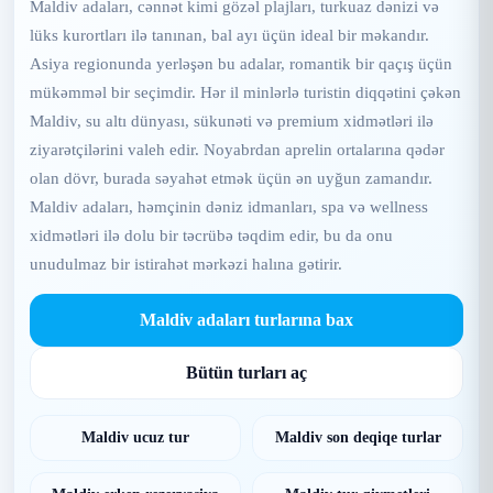
Maldiv adaları, cənnət kimi gözəl plajları, turkuaz dənizi və
lüks kurortları ilə tanınan, bal ayı üçün ideal bir məkandır.
Asiya regionunda yerləşən bu adalar, romantik bir qaçış üçün
mükəmməl bir seçimdir. Hər il minlərlə turistin diqqətini çəkən
Maldiv, su altı dünyası, sükunəti və premium xidmətləri ilə
ziyarətçilərini valeh edir. Noyabrdan aprelin ortalarına qədər
olan dövr, burada səyahət etmək üçün ən uyğun zamandır.
Maldiv adaları, həmçinin dəniz idmanları, spa və wellness
xidmətləri ilə dolu bir təcrübə təqdim edir, bu da onu
unudulmaz bir istirahət mərkəzi halına gətirir.
Maldiv adaları turlarına bax
Bütün turları aç
Maldiv ucuz tur
Maldiv son deqiqe turlar