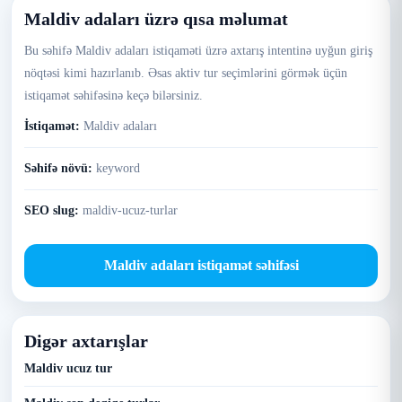
Maldiv adaları üzrə qısa məlumat
Bu səhifə Maldiv adaları istiqaməti üzrə axtarış intentinə uyğun giriş
nöqtəsi kimi hazırlanıb. Əsas aktiv tur seçimlərini görmək üçün
istiqamət səhifəsinə keçə bilərsiniz.
İstiqamət:
Maldiv adaları
Səhifə növü:
keyword
SEO slug:
maldiv-ucuz-turlar
Maldiv adaları istiqamət səhifəsi
Digər axtarışlar
Maldiv ucuz tur