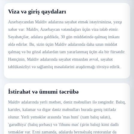
Viza və giriş qaydaları
Azərbaycandan Maldiv adalarına səyahət etmək istəyirsinizsə, yaxşı
xəbər var: Maldiv, Azərbaycan vətəndaşları üçün viza tələb etmir.
Səyahətçilər, adalara gəldikdə, 30 gün müddətində qalmaq imkanı
əldə edirlər. Bu, sizin üçün Maldiv adalarında daha uzun müddət
qalmaq və bu gözəl adalardan tam yararlanmaq üçün əla bir fürsətdir.
Həmçinin, Maldiv adalarında səyahət etməzdən əvvəl, səyahət
təhlükəsizliyi və sağlamlıq məsələlərini araşdırmağı tövsiyə edirik.
İstirahət və ümumi təcrübə
Maldiv adalarında yerli mətbəx, dəniz məhsulları ilə zəngindir. Balıq,
karides, kalamar və digər dəniz məhsulları burada geniş istifadə
olunur. Yerli yeməklər arasında 'mas huni' (xam balıq salatı),
'garudhiya' (balıq şorbası) və 'fihunu mas' (şirin balıq) kimi dadlı
yeməklər var. Eyni zamanda, adalarda beynəlxalq restoranlar da