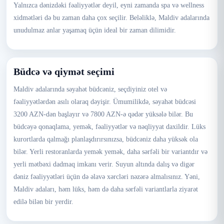
Yalnızca dənizdəki fəaliyyətlər deyil, eyni zamanda spa və wellness
xidmətləri də bu zaman daha çox seçilir. Beləliklə, Maldiv adalarında
unudulmaz anlar yaşamaq üçün ideal bir zaman dilimidir.
Büdcə və qiymət seçimi
Maldiv adalarında səyahət büdcəniz, seçdiyiniz otel və
fəaliyyətlərdən asılı olaraq dəyişir. Ümumilikdə, səyahət büdcəsi
3200 AZN-dən başlayır və 7800 AZN-ə qədər yüksələ bilər. Bu
büdcəyə qonaqlama, yemək, fəaliyyətlər və nəqliyyat daxildir. Lüks
kurortlarda qalmağı planlaşdırırsınızsa, büdcəniz daha yüksək ola
bilər. Yerli restoranlarda yemək yemək, daha sərfəli bir variantdır və
yerli mətbəxi dadmaq imkanı verir. Suyun altında dalış və digər
dəniz fəaliyyətləri üçün də əlavə xərcləri nəzərə almalısınız. Yəni,
Maldiv adaları, həm lüks, həm də daha sərfəli variantlarla ziyarət
edilə bilən bir yerdir.