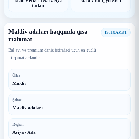
Maldiv erken rezervasiya
Maldiv tur qiymetleri
turlari
Maldiv adaları haqqında qısa
İSTİQAMƏT
məlumat
Bal ayı və premium dəniz istirahəti üçün ən güclü
istiqamətlərdəndir.
Ölkə
Maldiv
Şəhər
Maldiv adaları
Region
Asiya / Ada