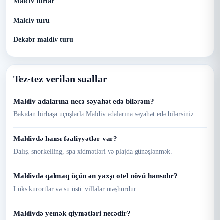
Maldiv turlari
Maldiv turu
Dekabr maldiv turu
Tez-tez verilən suallar
Maldiv adalarına necə səyahət edə bilərəm?
Bakıdan birbaşa uçuşlarla Maldiv adalarına səyahət edə bilərsiniz.
Maldivdə hansı fəaliyyətlər var?
Dalış, snorkelling, spa xidmətləri və plajda günəşlənmək.
Maldivdə qalmaq üçün ən yaxşı otel növü hansıdır?
Lüks kurortlar və su üstü villalar məşhurdur.
Maldivdə yemək qiymətləri necədir?