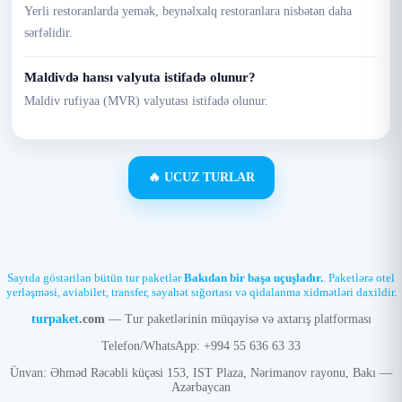
Yerli restoranlarda yemək, beynəlxalq restoranlara nisbətən daha
sərfəlidir.
Maldivdə hansı valyuta istifadə olunur?
Maldiv rufiyaa (MVR) valyutası istifadə olunur.
🔥 UCUZ TURLAR
Saytda göstərilən bütün tur paketlər
Bakıdan bir başa uçuşladır.
. Paketlərə otel
yerləşməsi, aviabilet, transfer, səyahət sığortası və qidalanma xidmətləri daxildir.
turpaket
.com
— Tur paketlərinin müqayisə və axtarış platforması
Telefon/WhatsApp: +994 55 636 63 33
Ünvan: Əhməd Rəcəbli küçəsi 153, IST Plaza, Nərimanov rayonu, Bakı —
Azərbaycan