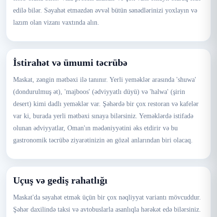
edilə bilər. Səyahət etməzdən əvvəl bütün sənədlərinizi yoxlayın və
lazım olan vizanı vaxtında alın.
İstirahət və ümumi təcrübə
Maskat, zəngin mətbəxi ilə tanınır. Yerli yeməklər arasında 'shuwa'
(dondurulmuş ət), 'majboos' (ədviyyatlı düyü) və 'halwa' (şirin
desert) kimi dadlı yeməklər var. Şəhərdə bir çox restoran və kafelər
var ki, burada yerli mətbəxi sınaya bilərsiniz. Yeməklərdə istifadə
olunan ədviyyatlar, Oman'ın mədəniyyətini əks etdirir və bu
gastronomik təcrübə ziyarətinizin ən gözəl anlarından biri olacaq.
Uçuş və gediş rahatlığı
Maskat'da səyahət etmək üçün bir çox nəqliyyat variantı mövcuddur.
Şəhər daxilində taksi və avtobuslarla asanlıqla hərəkət edə bilərsiniz.