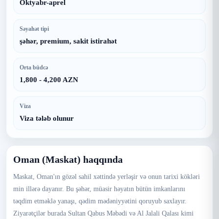
Oktyabr-aprel
Səyahət tipi
şəhər, premium, sakit istirahət
Orta büdcə
1,800 - 4,200 AZN
Viza
Viza tələb olunur
Oman (Maskat) haqqında
Maskat, Oman'ın gözəl sahil xəttində yerləşir və onun tarixi kökləri
min illərə dayanır. Bu şəhər, müasir həyatın bütün imkanlarını
təqdim etməklə yanaşı, qədim mədəniyyətini qoruyub saxlayır.
Ziyarətçilər burada Sultan Qabus Məbədi və Al Jalali Qalası kimi