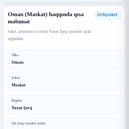
Oman (Maskat) haqqında qısa
İSTİQAMƏT
məlumat
Sakit, premium və fərqli Yaxın Şərq istirahəti üçün
uyğundur.
Ölkə
Oman
Şəhər
Maskat
Region
Yaxın Şərq
Ən yaxşı səyahət ayları