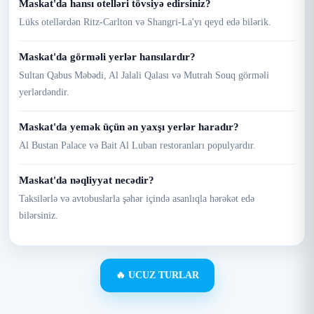
Maskat'da hansı otelləri tövsiyə edirsiniz?
Lüks otellərdən Ritz-Carlton və Shangri-La'yı qeyd edə bilərik.
Maskat'da görməli yerlər hansılardır?
Sultan Qabus Məbədi, Al Jalali Qalası və Mutrah Souq görməli
yerlərdəndir.
Maskat'da yemək üçün ən yaxşı yerlər haradır?
Al Bustan Palace və Bait Al Luban restoranları populyardır.
Maskat'da nəqliyyat necədir?
Taksilərlə və avtobuslarla şəhər içində asanlıqla hərəkət edə
bilərsiniz.
🔥 UCUZ TURLAR