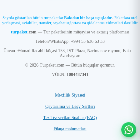
Saytda göstərilən bütün tur paketlər
Bakıdan bir başa uçuşladır.
. Paketlərə otel
yerləşməsi, aviabilet, transfer, səyahət sığortası və qidalanma xidmətləri daxildir.
turpaket
.com
— Tur paketlərinin müqayisə və axtarış platforması
Telefon/WhatsApp: +994 55 636 63 33
Ünvan: Əhməd Rəcəbli küçəsi 153, IST Plaza, Nərimanov rayonu, Bakı —
Azərbaycan
© 2026 Turpaket.com — Bütün hüquqlar qorunur.
VÖEN:
1004487341
Məxfilik Siyasəti
Qaytarılma və Ləğv Şərtləri
Tez Tez verilən Suallar (FAQ)
Əlaqə məlumatları