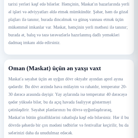
tarixi yerləri kəşf edə bilərlər. Həmçinin, Maskat'ın bazarlarında yerli
əl işləri və ədviyyatları əldə etmək mümkündür. Şəhər, həm də gözəl
plajları ilə tanınır, burada dincəlmək və günəş vannası etmək üçün
mükəmməl imkanlar var. Maskat, həmçinin yerli mətbəxi ilə tanınır;
burada ət, balıq və təzə tərəvəzlərlə hazırlanmış dadlı yeməkləri
dadmaq imkanı əldə edirsiniz.
Oman (Maskat) üçün ən yaxşı vaxt
Maskat'a səyahət üçün ən uyğun dövr oktyabr ayından aprel ayına
qədərdir. Bu dövr ərzində hava mülayim və rahatdır, temperatur 20-
30 dərəcə arasında dəyişir. Yay aylarında isə temperatur 40 dərəcəyə
qədər yüksələ bilər, bu da açıq havada fəaliyyət göstərməyi
çətinləşdirir. Səyahət planlarınızı bu dövrə uyğunlaşdıraraq,
Maskat'ın bütün gözəlliklərini rahatlıqla kəşf edə bilərsiniz. Hər il bu
dövrdə şəhərdə bir çox mədəni tədbirlər və festivallar keçirilir, bu da
səfərinizi daha da unudulmaz edəcək.