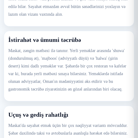
edilə bilər. Səyahət etməzdən əvvəl bütün sənədlərinizi yoxlayın və
lazım olan vizanı vaxtında alın.
İstirahət və ümumi təcrübə
Maskat, zəngin mətbəxi ilə tanınır. Yerli yeməklər arasında 'shuwa'
(dondurulmuş ət), 'majboos' (ədviyyatlı düyü) və 'halwa' (şirin
desert) kimi dadlı yeməklər var. Şəhərdə bir çox restoran və kafelər
var ki, burada yerli mətbəxi sınaya bilərsiniz. Yeməklərdə istifadə
olunan ədviyyatlar, Oman'ın mədəniyyətini əks etdirir və bu
gastronomik təcrübə ziyarətinizin ən gözəl anlarından biri olacaq.
Uçuş və gediş rahatlığı
Maskat'da səyahət etmək üçün bir çox nəqliyyat variantı mövcuddur.
Şəhər daxilində taksi və avtobuslarla asanlıqla hərəkət edə bilərsiniz.