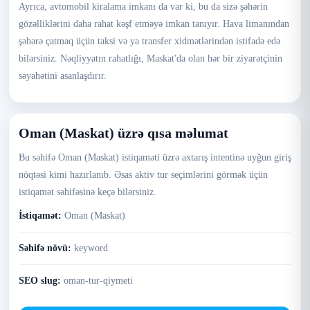
Ayrıca, avtomobil kiralama imkanı da var ki, bu da sizə şəhərin
gözəlliklərini daha rahat kəşf etməyə imkan tanıyır. Hava limanından
şəhərə çatmaq üçün taksi və ya transfer xidmətlərindən istifadə edə
bilərsiniz. Nəqliyyatın rahatlığı, Maskat'da olan hər bir ziyarətçinin
səyahətini asanlaşdırır.
Oman (Maskat) üzrə qısa məlumat
Bu səhifə Oman (Maskat) istiqaməti üzrə axtarış intentinə uyğun giriş
nöqtəsi kimi hazırlanıb. Əsas aktiv tur seçimlərini görmək üçün
istiqamət səhifəsinə keçə bilərsiniz.
İstiqamət:
Oman (Maskat)
Səhifə növü:
keyword
SEO slug:
oman-tur-qiymeti