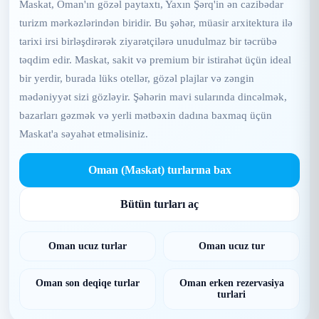
Maskat, Oman'ın gözəl paytaxtı, Yaxın Şərq'in ən cazibədar
turizm mərkəzlərindən biridir. Bu şəhər, müasir arxitektura ilə
tarixi irsi birləşdirərək ziyarətçilərə unudulmaz bir təcrübə
təqdim edir. Maskat, sakit və premium bir istirahət üçün ideal
bir yerdir, burada lüks otellər, gözəl plajlar və zəngin
mədəniyyət sizi gözləyir. Şəhərin mavi sularında dincəlmək,
bazarları gəzmək və yerli mətbəxin dadına baxmaq üçün
Maskat'a səyahət etməlisiniz.
Oman (Maskat) turlarına bax
Bütün turları aç
Oman ucuz turlar
Oman ucuz tur
Oman son deqiqe turlar
Oman erken rezervasiya
turlari