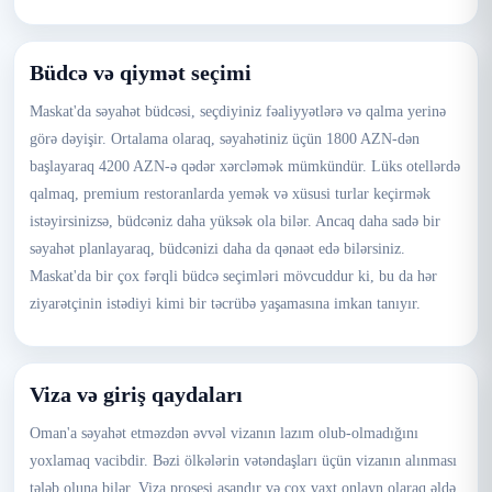
Büdcə və qiymət seçimi
Maskat'da səyahət büdcəsi, seçdiyiniz fəaliyyətlərə və qalma yerinə
görə dəyişir. Ortalama olaraq, səyahətiniz üçün 1800 AZN-dən
başlayaraq 4200 AZN-ə qədər xərcləmək mümkündür. Lüks otellərdə
qalmaq, premium restoranlarda yemək və xüsusi turlar keçirmək
istəyirsinizsə, büdcəniz daha yüksək ola bilər. Ancaq daha sadə bir
səyahət planlayaraq, büdcənizi daha da qənaət edə bilərsiniz.
Maskat'da bir çox fərqli büdcə seçimləri mövcuddur ki, bu da hər
ziyarətçinin istədiyi kimi bir təcrübə yaşamasına imkan tanıyır.
Viza və giriş qaydaları
Oman'a səyahət etməzdən əvvəl vizanın lazım olub-olmadığını
yoxlamaq vacibdir. Bəzi ölkələrin vətəndaşları üçün vizanın alınması
tələb oluna bilər. Viza prosesi asandır və çox vaxt onlayn olaraq əldə