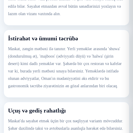
edilə bilər. Səyahət etməzdən əvvəl bütün sənədlərinizi yoxlayın və
lazım olan vizanı vaxtında alın.
İstirahət və ümumi təcrübə
Maskat, zəngin mətbəxi ilə tanınır. Yerli yeməklər arasında 'shuwa'
(dondurulmuş ət), 'majboos' (ədviyyatlı düyü) və 'halwa' (şirin
desert) kimi dadlı yeməklər var. Şəhərdə bir çox restoran və kafelər
var ki, burada yerli mətbəxi sınaya bilərsiniz. Yeməklərdə istifadə
olunan ədviyyatlar, Oman'ın mədəniyyətini əks etdirir və bu
gastronomik təcrübə ziyarətinizin ən gözəl anlarından biri olacaq.
Uçuş və gediş rahatlığı
Maskat'da səyahət etmək üçün bir çox nəqliyyat variantı mövcuddur.
Şəhər daxilində taksi və avtobuslarla asanlıqla hərəkət edə bilərsiniz.