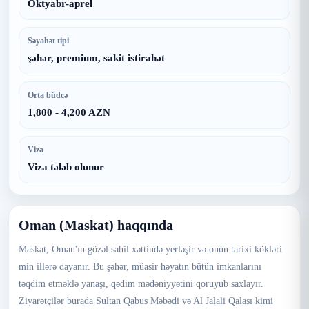
Oktyabr-aprel
Səyahət tipi
şəhər, premium, sakit istirahət
Orta büdcə
1,800 - 4,200 AZN
Viza
Viza tələb olunur
Oman (Maskat) haqqında
Maskat, Oman'ın gözəl sahil xəttində yerləşir və onun tarixi kökləri
min illərə dayanır. Bu şəhər, müasir həyatın bütün imkanlarını
təqdim etməklə yanaşı, qədim mədəniyyətini qoruyub saxlayır.
Ziyarətçilər burada Sultan Qabus Məbədi və Al Jalali Qalası kimi