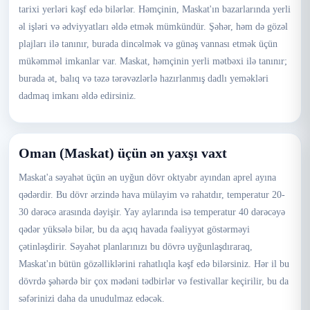
tarixi yerləri kəşf edə bilərlər. Həmçinin, Maskat'ın bazarlarında yerli
əl işləri və ədviyyatları əldə etmək mümkündür. Şəhər, həm də gözəl
plajları ilə tanınır, burada dincəlmək və günəş vannası etmək üçün
mükəmməl imkanlar var. Maskat, həmçinin yerli mətbəxi ilə tanınır;
burada ət, balıq və təzə tərəvəzlərlə hazırlanmış dadlı yeməkləri
dadmaq imkanı əldə edirsiniz.
Oman (Maskat) üçün ən yaxşı vaxt
Maskat'a səyahət üçün ən uyğun dövr oktyabr ayından aprel ayına
qədərdir. Bu dövr ərzində hava mülayim və rahatdır, temperatur 20-
30 dərəcə arasında dəyişir. Yay aylarında isə temperatur 40 dərəcəyə
qədər yüksələ bilər, bu da açıq havada fəaliyyət göstərməyi
çətinləşdirir. Səyahət planlarınızı bu dövrə uyğunlaşdıraraq,
Maskat'ın bütün gözəlliklərini rahatlıqla kəşf edə bilərsiniz. Hər il bu
dövrdə şəhərdə bir çox mədəni tədbirlər və festivallar keçirilir, bu da
səfərinizi daha da unudulmaz edəcək.