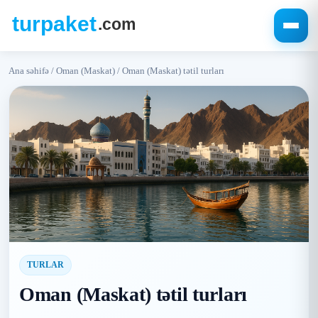
Ana səhifə
/
Oman (Maskat)
/
Oman (Maskat) tətil turları
TURLAR
Oman (Maskat) tətil turları