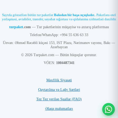
Saytda göstərilən bütün tur paketlər
Bakıdan bir başa uçuşladır.
. Paketlərə otel
yerləşməsi, aviabilet, transfer, səyahət sığortası və qidalanma xidmətləri daxildir.
turpaket
.com
— Tur paketlərinin müqayisə və axtarış platforması
Telefon/WhatsApp: +994 55 636 63 33
Ünvan: Əhməd Rəcəbli küçəsi 153, IST Plaza, Nərimanov rayonu, Bakı —
Azərbaycan
© 2026 Turpaket.com — Bütün hüquqlar qorunur.
VÖEN:
1004487341
Məxfilik Siyasəti
Qaytarılma və Ləğv Şərtləri
Tez Tez verilən Suallar (FAQ)
Əlaqə məlumatları