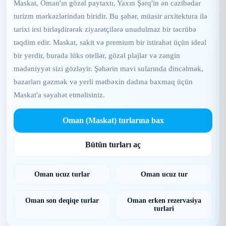
Maskat, Oman'ın gözəl paytaxtı, Yaxın Şərq'in ən cazibədar
turizm mərkəzlərindən biridir. Bu şəhər, müasir arxitektura ilə
tarixi irsi birləşdirərək ziyarətçilərə unudulmaz bir təcrübə
təqdim edir. Maskat, sakit və premium bir istirahət üçün ideal
bir yerdir, burada lüks otellər, gözəl plajlar və zəngin
mədəniyyət sizi gözləyir. Şəhərin mavi sularında dincəlmək,
bazarları gəzmək və yerli mətbəxin dadına baxmaq üçün
Maskat'a səyahət etməlisiniz.
Oman (Maskat) turlarına bax
Bütün turları aç
Oman ucuz turlar
Oman ucuz tur
Oman son deqiqe turlar
Oman erken rezervasiya
turlari