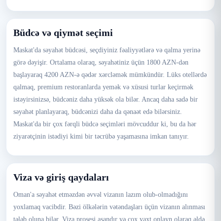
Büdcə və qiymət seçimi
Maskat'da səyahət büdcəsi, seçdiyiniz fəaliyyətlərə və qalma yerinə
görə dəyişir. Ortalama olaraq, səyahətiniz üçün 1800 AZN-dən
başlayaraq 4200 AZN-ə qədər xərcləmək mümkündür. Lüks otellərdə
qalmaq, premium restoranlarda yemək və xüsusi turlar keçirmək
istəyirsinizsə, büdcəniz daha yüksək ola bilər. Ancaq daha sadə bir
səyahət planlayaraq, büdcənizi daha da qənaət edə bilərsiniz.
Maskat'da bir çox fərqli büdcə seçimləri mövcuddur ki, bu da hər
ziyarətçinin istədiyi kimi bir təcrübə yaşamasına imkan tanıyır.
Viza və giriş qaydaları
Oman'a səyahət etməzdən əvvəl vizanın lazım olub-olmadığını
yoxlamaq vacibdir. Bəzi ölkələrin vətəndaşları üçün vizanın alınması
tələb oluna bilər. Viza prosesi asandır və çox vaxt onlayn olaraq əldə