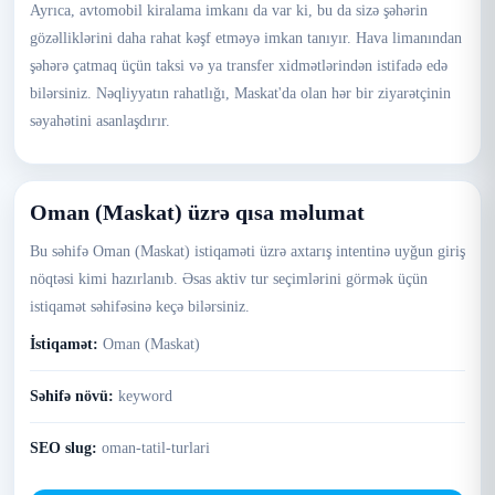
Ayrıca, avtomobil kiralama imkanı da var ki, bu da sizə şəhərin
gözəlliklərini daha rahat kəşf etməyə imkan tanıyır. Hava limanından
şəhərə çatmaq üçün taksi və ya transfer xidmətlərindən istifadə edə
bilərsiniz. Nəqliyyatın rahatlığı, Maskat'da olan hər bir ziyarətçinin
səyahətini asanlaşdırır.
Oman (Maskat) üzrə qısa məlumat
Bu səhifə Oman (Maskat) istiqaməti üzrə axtarış intentinə uyğun giriş
nöqtəsi kimi hazırlanıb. Əsas aktiv tur seçimlərini görmək üçün
istiqamət səhifəsinə keçə bilərsiniz.
İstiqamət:
Oman (Maskat)
Səhifə növü:
keyword
SEO slug:
oman-tatil-turlari