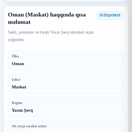
Oman (Maskat) haqqında qısa
İSTİQAMƏT
məlumat
Sakit, premium və fərqli Yaxın Şərq istirahəti üçün
uyğundur.
Ölkə
Oman
Şəhər
Maskat
Region
Yaxın Şərq
Ən yaxşı səyahət ayları