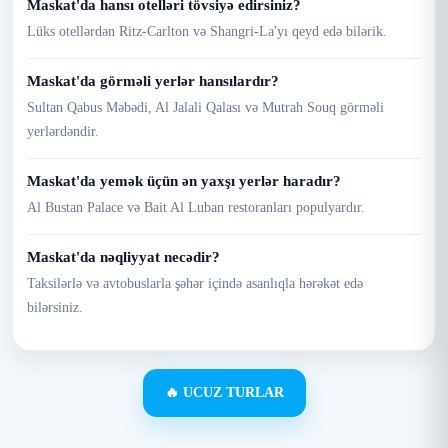
Maskat'da hansı otelləri tövsiyə edirsiniz?
Lüks otellərdən Ritz-Carlton və Shangri-La'yı qeyd edə bilərik.
Maskat'da görməli yerlər hansılardır?
Sultan Qabus Məbədi, Al Jalali Qalası və Mutrah Souq görməli
yerlərdəndir.
Maskat'da yemək üçün ən yaxşı yerlər haradır?
Al Bustan Palace və Bait Al Luban restoranları populyardır.
Maskat'da nəqliyyat necədir?
Taksilərlə və avtobuslarla şəhər içində asanlıqla hərəkət edə
bilərsiniz.
🔥 UCUZ TURLAR